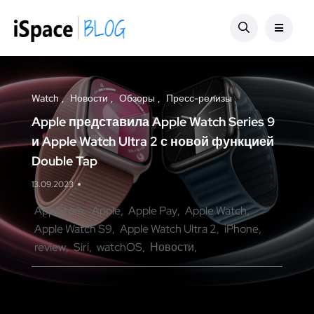
Watch
Новости
Обзоры
Пресс-релизы
Apple представила Apple Watch Series 9
и Apple Watch Ultra 2 с новой функцией
Double Tap
13.09.2023
App Store
Apple
Apple Pay
Apple Watch
Apple Watch S9
Apple Watch Ultra 2
iPhone
review
Siri
watchOS
Новости