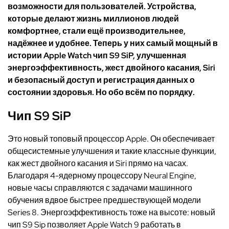
возможности для пользователей. Устройства,
которые делают жизнь миллионов людей
комфортнее, стали ещё производительнее,
надёжнее и удобнее. Теперь у них самый мощный в
истории
Apple
Watch
чип
S
9
SiP
, улучшенная
энергоэффективность, жест двойного касания,
Siri
и безопасный доступ и регистрация данных о
состоянии здоровья. Но обо всём по порядку.
Чип
S
9
SiP
Это новый топовый процессор Apple. Он обеспечивает
общесистемные улучшения и такие классные функции,
как жест двойного касания и Siri прямо на часах.
Благодаря 4-ядерному процессору Neural Engine,
новые часы справляются с задачами машинного
обучения вдвое быстрее предшествующей модели
Series 8. Энергоэффективность тоже на высоте: новый
чип S9 Sip позволяет Apple Watch 9 работать в