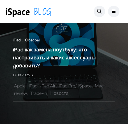
iPad
Обзоры
iPad как замена ноутбуку: что
настраивать и какие аксессуары
добавить?
13.08.2025
Apple
iPad
iPad Air
iPad Pro
iSpace
Mac
review
Trade-in
Новости