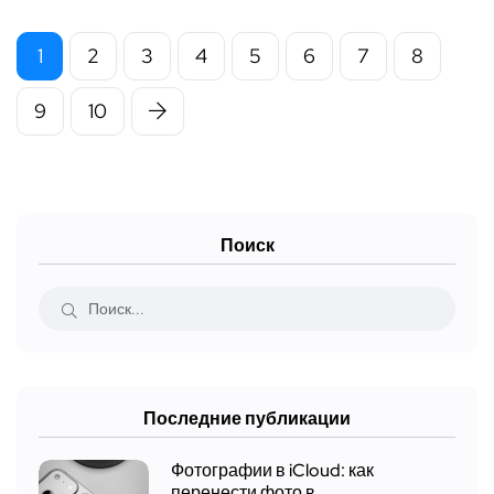
1
2
3
4
5
6
7
8
9
10
Поиск
Последние публикации
Фотографии в iCloud: как
перенести фото в