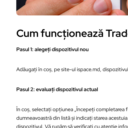
Cum funcționează Trade 
Pasul 1: alegeți dispozitivul nou
Adăugați în coș, pe site-ul ispace.md, dispozitivul 
Pasul 2: evaluați dispozitivul actual
În coș, selectați opțiunea „Începeți completarea f
dumneavoastră din listă și indicați starea acestuia.
dispozitivul. Vă rugăm să verificați cu atenție inf