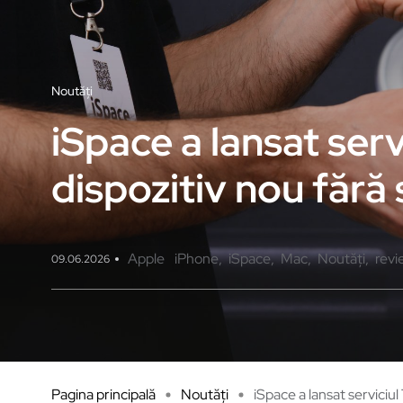
Noutăți
iSpace a lansat servi
dispozitiv nou fără s
Apple
iPhone
iSpace
Mac
Noutăți
revi
09.06.2026
Pagina principală
Noutăți
iSpace a lansat serviciul 