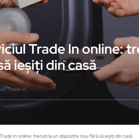
ciul Trade In online: tr
ă ieșiți din casă
ew
Trade-in
Trade In online: treceți la un dispozitiv nou fără să ieșiți din casă