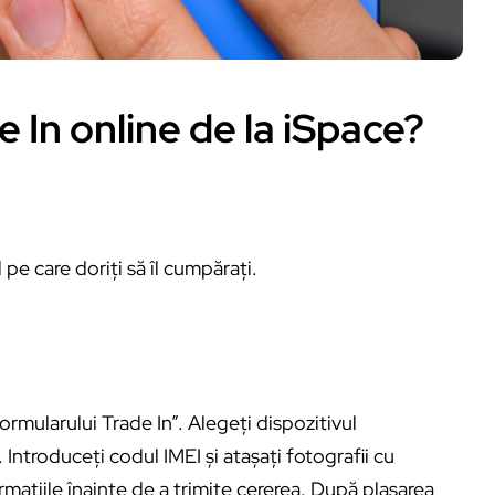
In online de la iSpace?
pe care doriți să îl cumpărați.
ormularului Trade In”. Alegeți dispozitivul
 Introduceți codul IMEI și atașați fotografii cu
ormațiile înainte de a trimite cererea. După plasarea