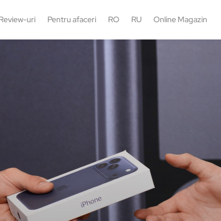
Review-uri
Pentru afaceri
RO
RU
Online Magazin