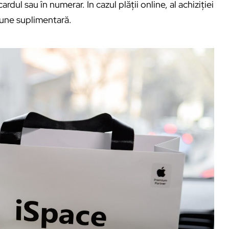
ardul sau în numerar. În cazul plății online, al achiziției
țiune suplimentară.