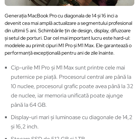
Generația MacBook Pro cu diagonala de 14 și 16 inci a
devenit cea mai amplă actualizare a segmentului profesional
din ultimii 5 ani. Schimbările țin de design, display, difuzoare
și setul de porturi. Dar cel mai important lucru este hard-ul:
modelele au primit cipuri M1 Pro și M1 Max. Ele garantează o
performanță excepțională pentru ani de zile înainte.
Cip-urile M1 Pro și M1 Max sunt printre cele mai
puternice pe piață. Procesorul central are până la
10 nuclee, procesorul grafic poate avea până la 32
de nuclee, iar memoria unificată poate ajunge
până la 64 GB.
Display-uri mari și luminoase cu diagonale de 14,2
și 16,2 inch.
Stocare SSD de 512 GB și 1 TB.