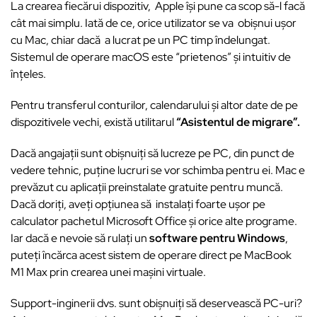
La crearea fiecărui dispozitiv, Apple îşi pune ca scop să-l facă
cât mai simplu. Iată de ce, orice utilizator se va obișnui ușor
cu Mac, chiar dacă a lucrat pe un PC timp îndelungat.
Sistemul de operare macOS este “prietenos” și intuitiv de
înţeles.
Pentru transferul conturilor, calendarului și altor date de pe
dispozitivele vechi, există utilitarul
“Asistentul de migrare”.
Dacă angajații sunt obișnuiți să lucreze pe PC, din punct de
vedere tehnic, puține lucruri se vor schimba pentru ei. Mac e
prevăzut cu aplicații preinstalate gratuite pentru muncă.
Dacă doriți, aveţi opţiunea să instalaţi foarte uşor pe
calculator pachetul Microsoft Office și orice alte programe.
Iar dacă e nevoie să rulați un
software pentru Windows
,
puteți încărca acest sistem de operare direct pe MacBook
M1 Max prin crearea unei mașini virtuale.
Support-inginerii dvs. sunt obișnuiți să deservească PC-uri?