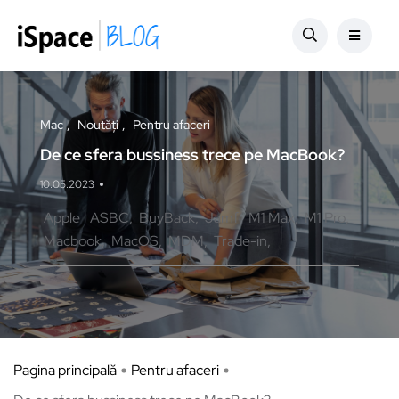
Mac
Noutăți
Pentru afaceri
De ce sfera bussiness trece pe MacBook?
10.05.2023
Apple
ASBC
BuyBack
Jamf
M1 Max
M1 Pro
Macbook
MacOS
MDM
Trade-in
Pagina principală
Pentru afaceri