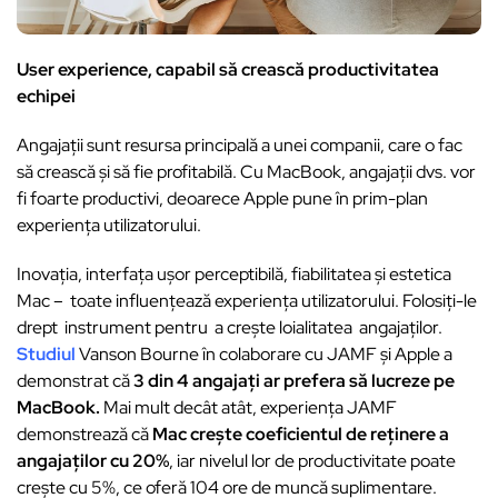
User experience, capabil să crească productivitatea
echipei
Angajații sunt resursa principală a unei companii, care o fac
să crească și să fie profitabilă. Cu MacBook, angajații dvs. vor
fi foarte productivi, deoarece Apple pune în prim-plan
experiența utilizatorului.
Inovația, interfața ușor perceptibilă, fiabilitatea și estetica
Mac – toate influențează experiența utilizatorului. Folosiţi-le
drept instrument pentru a crește loialitatea angajaților.
Studiul
Vanson Bourne în colaborare cu JAMF și Apple a
demonstrat că
3 din 4 angajați ar prefera să lucreze pe
MacBook.
Mai mult decât atât, experiența JAMF
demonstrează că
Mac crește coeficientul de reţinere a
angajaților cu 20%
, iar nivelul lor de productivitate poate
crește cu 5%, ce oferă 104 ore de muncă suplimentare.