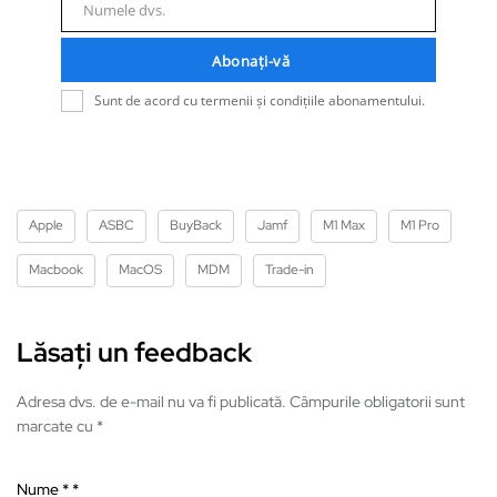
mail
Numele dvs.
Nume
Abonați-vă
Sunt de acord cu termenii și condițiile abonamentului.
Apple
ASBC
BuyBack
Jamf
M1 Max
M1 Pro
Macbook
MacOS
MDM
Trade-in
Lăsați un feedback
Adresa dvs. de e-mail nu va fi publicată. Câmpurile obligatorii sunt
marcate cu *
Nume *
*