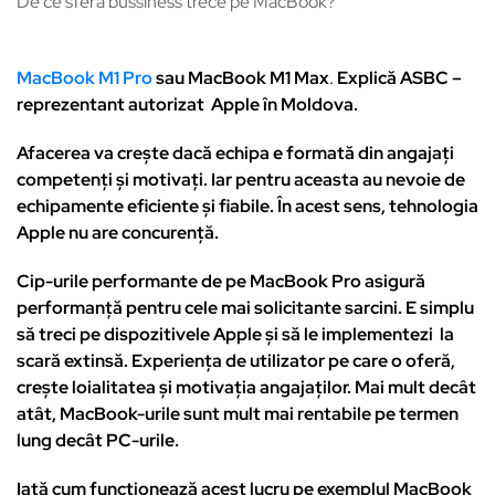
De ce sfera bussiness trece pe MacBook?
MacBook M1 Pro
sau MacBook M1 Max
.
Explică ASBC –
reprezentant autorizat Apple în Moldova.
Afacerea va creşte dacă echipa e formată din angajați
competenți și motivați. Iar pentru aceasta au nevoie de
echipamente eficiente și fiabile. În acest sens, tehnologia
Apple nu are concurență.
Cip-urile performante de pe MacBook Pro asigură
performanță pentru cele mai solicitante sarcini. E simplu
să treci pe dispozitivele Apple şi să le implementezi la
scară extinsă. Experiența de utilizator pe care o oferă,
crește loialitatea și motivația angajaților. Mai mult decât
atât, MacBook-urile sunt mult mai rentabile pe termen
lung decât PC-urile.
Iată cum funcționează acest lucru pe exemplul MacBook