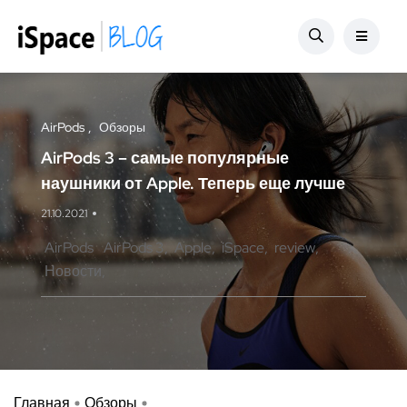
AirPods
Обзоры
AirPods 3 – самые популярные
наушники от Apple. Теперь еще лучше
21.10.2021
AirPods
AirPods 3
Apple
iSpace
review
Новости
Главная
Обзоры