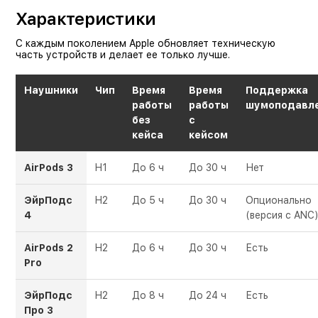
Характеристики
С каждым поколением Apple обновляет техническую
часть устройств и делает ее только лучше.
Наушники
Чип
Время
Время
Поддержка
работы
работы
шумоподавл
без
с
кейса
кейсом
AirPods 3
H1
До 6 ч
До 30 ч
Нет
ЭйрПодс
H2
До 5 ч
До 30 ч
Опционально
4
(версия с ANC
AirPods 2
H2
До 6 ч
До 30 ч
Есть
Pro
ЭйрПодс
H2
До 8 ч
До 24 ч
Есть
Про 3