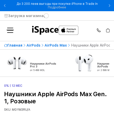
До 3 200 леев выгоды при покупке iPhone в Trade In
- До 3 200 леев выгоды при по
Подробнее
Загрузка магазина
Главная
AirPods
AirPods Max
Наушники Apple AirPods 
Наушники AirPods
Наушники 
Pro 3
AirPods Gen
от 5 499 MDL
от 2 699 MDL
0% | 12 МЕС
Наушники Apple AirPods Max Gen.
1, Розовые
SKU: MGYM3RU/A