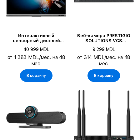
Интерактивный
Веб-камера PRESTIGIO
сенсорный дисплей
SOLUTIONS VCS
PRESTIGIO SOLUTIONS 75",
Collaboration Bar Alpha
40 999 MDL
9 299 MDL
Чёрный
от 1 383 MDL/мес. на 48
от 314 MDL/мес. на 48
мес.
мес.
В корзину
В корзину