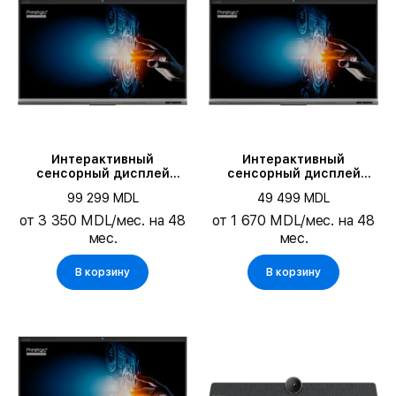
Количество ядер процессора
Память
Оперативная память
Цвет
Интерактивный
Интерактивный
сенсорный дисплей
сенсорный дисплей
PRESTIGIO SOLUTIONS 98",
PRESTIGIO SOLUTIONS 86",
99 299 MDL
49 499 MDL
Чёрный
Чёрный
Тип решений для видеоконференций
от 3 350 MDL/мес. на 48
от 1 670 MDL/мес. на 48
мес.
мес.
Тип продукта
В корзину
В корзину