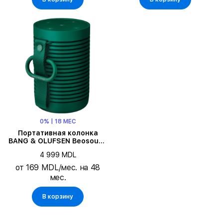
0% | 18 МЕС
Портативная колонка
BANG & OLUFSEN Beosound
Explore, Зелёный
4 999 MDL
от 169 MDL/мес. на 48
мес.
В корзину