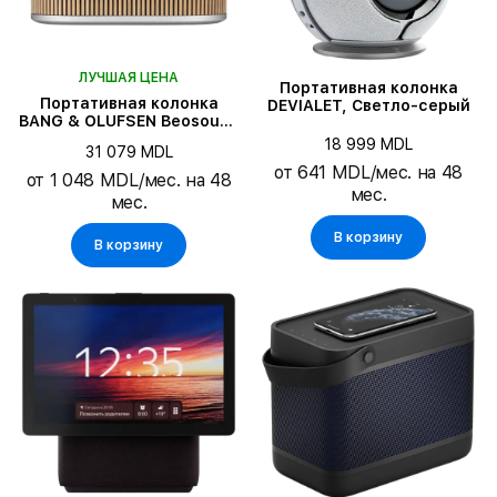
ЛУЧШАЯ ЦЕНА
Портативная колонка
Портативная колонка
DEVIALET, Светло-серый
BANG & OLUFSEN Beosound
A5, Дуб
18 999 MDL
31 079 MDL
от 641 MDL/мес. на 48
от 1 048 MDL/мес. на 48
мес.
мес.
В корзину
В корзину