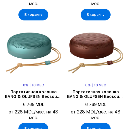
мес.
мес.
В корзину
В корзину
0% | 18 МЕС
0% | 18 МЕС
Портативная колонка
Портативная колонка
BANG & OLUFSEN Beosound
BANG & OLUFSEN Beosound
A1 3rd Gen, Eucalyptus
A1 3rd Gen, Rustic Red
6 769 MDL
6 769 MDL
Green
от 228 MDL/мес. на 48
от 228 MDL/мес. на 48
мес.
мес.
В корзину
В корзину