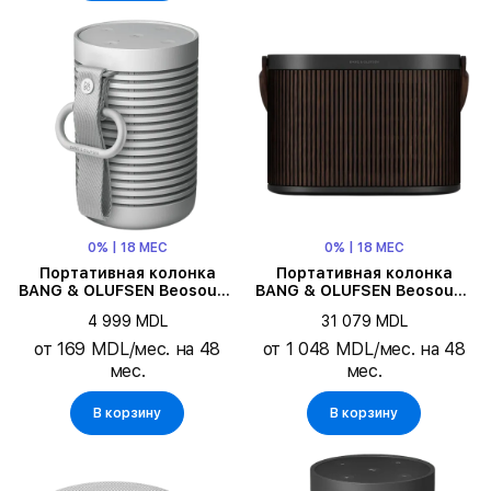
0% | 18 МЕС
0% | 18 МЕС
Портативная колонка
Портативная колонка
BANG & OLUFSEN Beosound
BANG & OLUFSEN Beosound
Explore, Серый
A5, Dark Oak
4 999 MDL
31 079 MDL
от 169 MDL/мес. на 48
от 1 048 MDL/мес. на 48
мес.
мес.
В корзину
В корзину