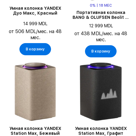
0% | 18 МЕС
Умная колонка YANDEX
Портативная колонка
Дуо Макс, Красный
BANG & OLUFSEN Beolit 2,
Чёрный Антрацит
14 999 MDL
12 999 MDL
от 506 MDL/мес. на 48
от 438 MDL/мес. на 48
мес.
мес.
В корзину
В корзину
Умная колонка YANDEX
Умная колонка YANDEX
Station Max, Бежевый
Station Max, Графит