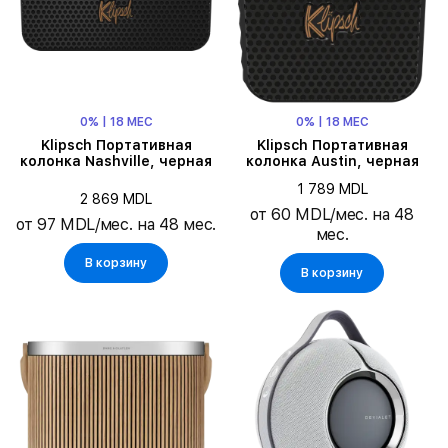
0% | 18 МЕС
0% | 18 МЕС
Klipsch Портативная
Klipsch Портативная
колонка Nashville, черная
колонка Austin, черная
1 789 MDL
2 869 MDL
от 60 MDL/мес. на 48
от 97 MDL/мес. на 48 мес.
мес.
В корзину
В корзину