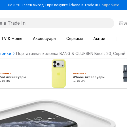
- До
До 3 200 леев выгоды при покупке iPhone в Trade In
Подробнее
З
TV & Home
Аксессуары
Сервисы
Акции
|
лонки
Портативная колонка BANG & OLUFSEN Beolit 20, Серый
НОВИНКА
НОВИНКА
iPad Аксессуары
iPhone Аксессуары
т 99 MDL
от 99 MDL