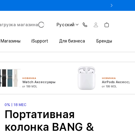
 3 200 леев выгоды при покупке iPhone в Trade In
агрузка магазина
Русский
Магазины
iSupport
Для бизнеса
Бренды
НОВИНКА
НОВИНКА
Watch Аксессуары
AirPods Аксессуар
от 199 MDL
от 199 MDL
0% | 18 МЕС
Портативная
колонка BANG &