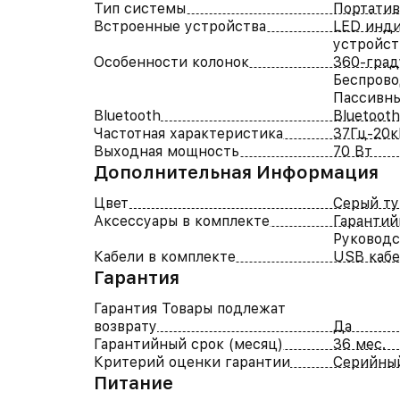
Тип системы
Портатив
Встроенные устройства
LED инди
устройст
Особенности колонок
360-град
Беспрово
Пассивны
Bluetooth
Bluetooth
Частотная характеристика
37Гц-20к
Выходная мощность
70 Вт
Дополнительная Информация
Цвет
Серый т
Аксессуары в комплекте
Гарантий
Руководс
Кабели в комплекте
USB кабе
Гарантия
Гарантия Товары подлежат
возврату
Да
Гарантийный срок (месяц)
36 мес.
Критерий оценки гарантии
Серийны
Питание