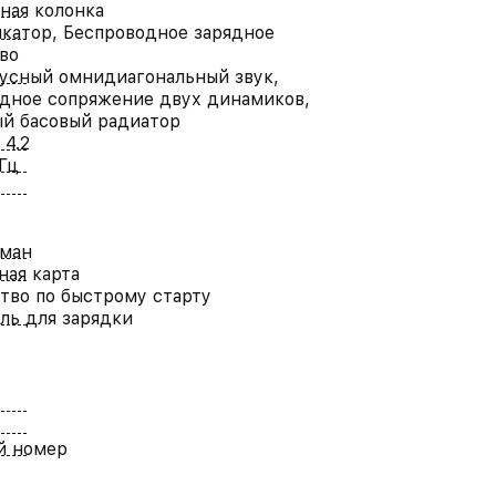
ная колонка
катор, Беспроводное зарядное
во
усный омнидиагональный звук,
дное сопряжение двух динамиков,
й басовый радиатор
 4.2
Гц
уман
ная карта
тво по быстрому старту
ль для зарядки
й номер