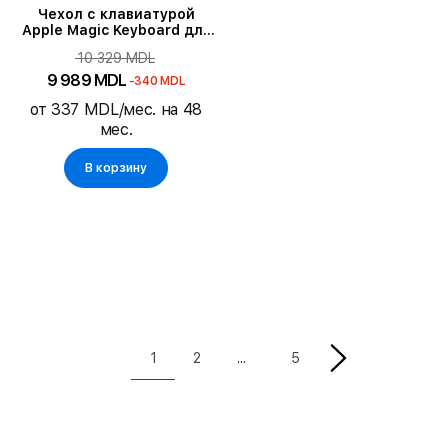
Чехол с клавиатурой
Apple Magic Keyboard для
iPad Pro 12.9 (Gen.3/4/5/6),
10 329 MDL
Белый
9 989 MDL
-340 MDL
от 337 MDL/мес. на 48
мес.
В корзину
1
2
5