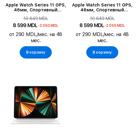
Apple Watch Series 11 GPS,
Apple Watch Series 11 GPS,
46мм, Спортивный
46мм, Спортивный
ремешок "Светлый
ремешок "Черный", M/L,
10 649 MDL
10 649 MDL
розовый", M/L, Rose Gold
Jet Black Aluminium
Aluminium
8 599 MDL
8 599 MDL
-2 050 MDL
-2 050 MDL
от 290 MDL/мес. на 48
от 290 MDL/мес. на 48
мес.
мес.
В корзину
В корзину