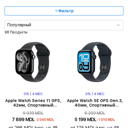
Тип продукта
Фильтр
Цвет
Популярный
98 Продукты
Размер корпуса
Размер ремешка
Тип ремешка
Серия
0% | 4 МЕС
0% | 4 МЕС
Материал корпуса
Apple Watch Series 11 GPS,
Apple Watch SE GPS Gen.3,
42мм, Спортивный
40мм, Спортивный
ремешок "Черный", S/M,
ремешок "Тёмная ночь",
Цвет ремешка
9 939 MDL
6 209 MDL
Jet Black Aluminium
S/M, Тёмная ночь
7 899 MDL
5 199 MDL
-2 040 MDL
-1 010 MDL
Время работы без подзарядки
от 266 MDL/мес. на 48
от 175 MDL/мес. на 48