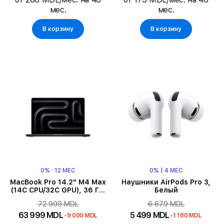
мес.
мес.
Цвет корпуса
В корзину
В корзину
Связь
Тип зарядки
Процессор
Диагональ экрана
Память
0% · 12 МЕС
0% | 4 МЕС
MacBook Pro 14.2" M4 Max
Наушники AirPods Pro 3,
Основная камера
(14C CPU/32C GPU), 36 ГБ,
Белый
1 ТБ, Space Black
72 999 MDL
6 679 MDL
Время воспроизведения видео
63 999 MDL
5 499 MDL
-9 000 MDL
-1 180 MDL