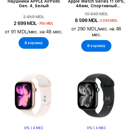
Наушники APPLE AirPods
Apple Watch Series 11 GPS,
Gen. 4, Белый
46мм, Спортивный
ремешок "Черный", S/M,
10 649 MDL
Jet Black Aluminium
3 459 MDL
8 599 MDL
-2 050 MDL
2 699 MDL
-760 MDL
от 290 MDL/мес. на 48
от 91 MDL/мес. на 48 мес.
мес.
В корзину
В корзину
0% | 4 МЕС
0% | 4 МЕС