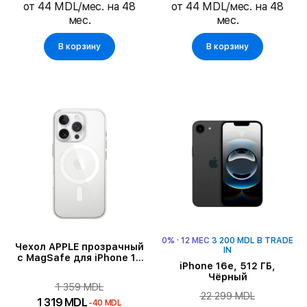
от 44 MDL/мес. на 48
от 44 MDL/мес. на 48
мес.
мес.
В корзину
В корзину
0% · 12 МЕС
3 200 MDL В TRADE
Чехол APPLE прозрачный
IN
с MagSafe для iPhone 16
iPhone 16e, 512 ГБ,
Pro
Чёрный
1 359 MDL
22 299 MDL
1 319 MDL
-40 MDL