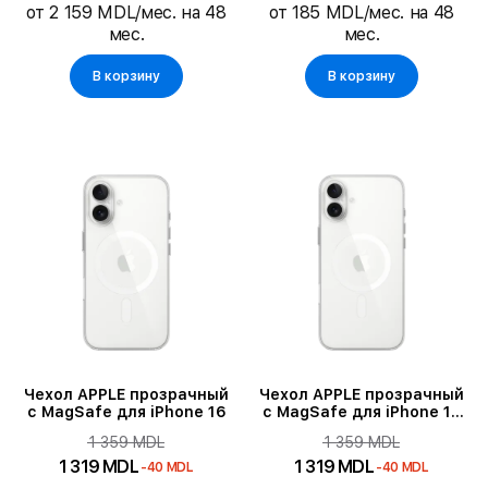
от 2 159 MDL/мес. на 48
от 185 MDL/мес. на 48
Тип SIM карты
мес.
мес.
В корзину
В корзину
Длина кабеля
Количество ядер процессора
Оперативная память
Подтип продукта
Чехол APPLE прозрачный
Чехол APPLE прозрачный
с MagSafe для iPhone 16
с MagSafe для iPhone 16
Plus
1 359 MDL
1 359 MDL
1 319 MDL
1 319 MDL
-40 MDL
-40 MDL