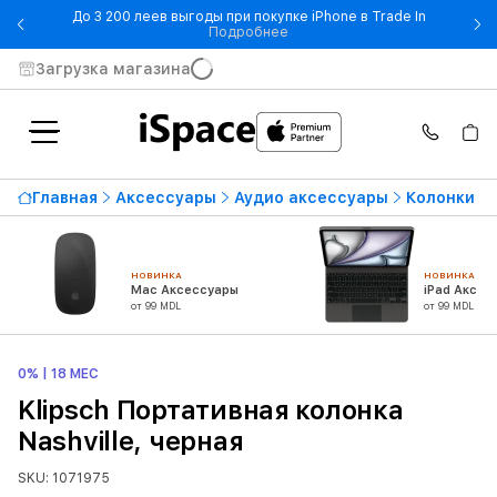
До 3 200 леев выгоды при покупке iPhone в Trade In
- До 3 200 леев выгоды при по
Подробнее
Загрузка магазина
Главная
Аксессуары
Аудио аксессуары
Колонки
НОВИНКА
НОВИНКА
Mac Аксессуары
iPad Аксес
от 99 MDL
от 99 MDL
0% | 18 МЕС
Klipsch Портативная колонка
Nashville, черная
SKU: 1071975