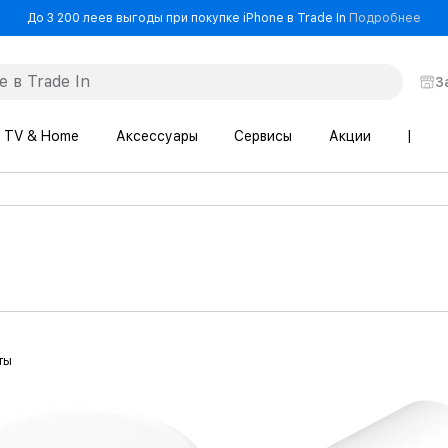
- До
До 3 200 леев выгоды при покупке iPhone в Trade In
Подробнее
З
TV & Home
Аксессуары
Сервисы
Акции
|
ты