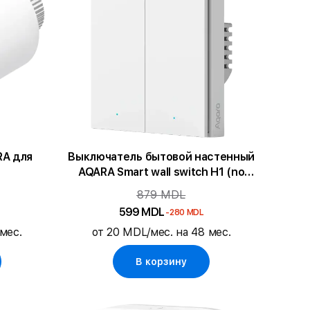
RA для
Выключатель бытовой настенный
AQARA Smart wall switch H1 (no
neutral, double rocker)
879 MDL
599 MDL
-280 MDL
мес.
от 20 MDL/мес. на 48 мес.
В корзину