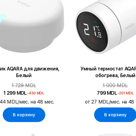
ик AQARA для движения,
Умный термостат AQA
Белый
обогрева, Белый
1 729 MDL
1 000 MDL
1 299 MDL
799 MDL
-430 MDL
-201 MDL
 44 MDL/мес. на 48 мес.
от 27 MDL/мес. на 48 
В корзину
В корзину