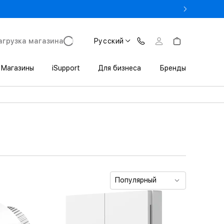
 3 200 леев выгоды при покупке iPhone в Trade In
агрузка магазина
Русский
Магазины
iSupport
Для бизнеса
Бренды
Популярный