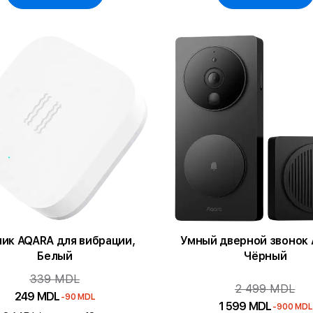
ик AQARA для вибрации,
Умный дверной звонок 
Белый
Чёрный
339 MDL
2 499 MDL
249 MDL
-90 MDL
1 599 MDL
-900 MDL