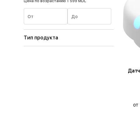
Цена по возрастанию
1 599 MDL
От
До
Тип продукта
Датч
от