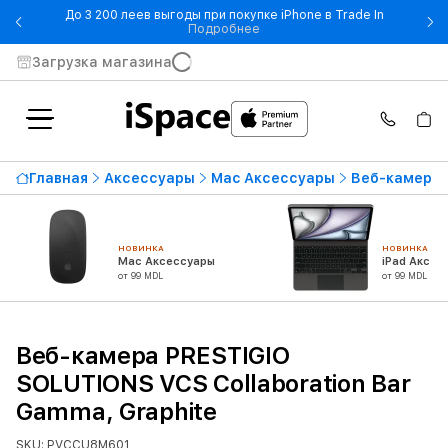
До 3 200 леев выгоды при покупке iPhone в Trade In
- До 3 200 леев выгоды при по
Подробнее
Загрузка магазина
Главная
Аксессуары
Mac Аксессуары
Веб-камеры,
НОВИНКА
НОВИНКА
Mac Аксессуары
iPad Аксес
от 99 MDL
от 99 MDL
Веб-камера PRESTIGIO
SOLUTIONS VCS Collaboration Bar
Gamma, Graphite
SKU: PVCCU8M601