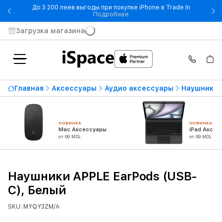
До 3 200 леев выгоды при покупке iPhone в Trade In
- До 3 200 леев выгоды при по
Подробнее
Загрузка магазина
Главная
Аксессуары
Аудио аксессуары
Наушники
НОВИНКА
НОВИНКА
Mac Аксессуары
iPad Аксес
от 99 MDL
от 99 MDL
Наушники APPLE EarPods (USB-
C), Белый
SKU: MYQY3ZM/A