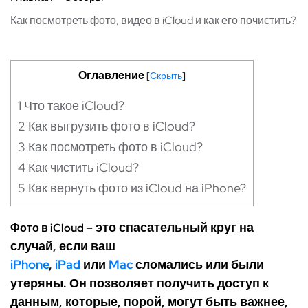
Как посмотреть фото, видео в iCloud и как его почистить?
Оглавление
[
Скрыть
]
1
Что такое iCloud?
2
Как выгрузить фото в iCloud?
3
Как посмотреть фото в iCloud?
4
Как чистить iCloud?
5
Как вернуть фото из iCloud на iPhone?
– это спасательный круг на
Фото в iCloud
случай, если ваш
iPhone
,
iPad
или
Mac
сломались или были
утеряны. Он позволяет получить доступ к
данным, которые, порой, могут быть важнее,