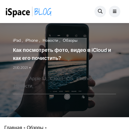
iPad
iPhone
Новости
Обзоры
Как посмотреть фото, видео в iCloud и
как его почистить?
21.10.2021
Apple
Apple ID
iCloud
iOS
iPhone
review
Новости
Главная
Обзоры