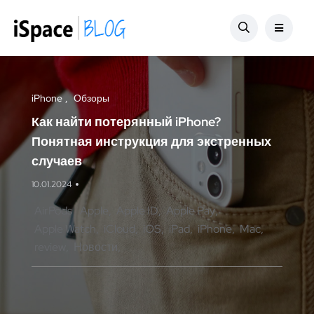
iPhone
Обзоры
Как найти потерянный iPhone?
Понятная инструкция для экстренных
случаев
10.01.2024
AirPods
Apple
Apple ID
Apple Pay
Apple Watch
iCloud
iOS
iPad
iPhone
Mac
review
Новости