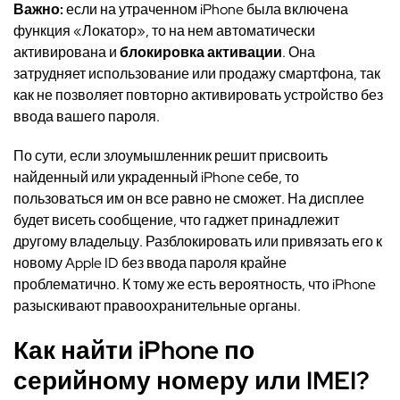
Важно:
если на утраченном iPhone была включена
функция «Локатор», то на нем автоматически
активирована и
блокировка активации
. Она
затрудняет использование или продажу смартфона, так
как не позволяет повторно активировать устройство без
ввода вашего пароля.
По сути, если злоумышленник решит присвоить
найденный или украденный iPhone себе, то
пользоваться им он все равно не сможет. На дисплее
будет висеть сообщение, что гаджет принадлежит
другому владельцу. Разблокировать или привязать его к
новому Apple ID без ввода пароля крайне
проблематично. К тому же есть вероятность, что iPhone
разыскивают правоохранительные органы.
Как найти iPhone по
серийному номеру или
IMEI
?