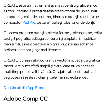
CREATE este un instrument avansat pentru graficieni, cu
ajutorul căruia vă puteți detașa creativitatea de un anumit
computer și chiar de un întreg birou și o puteți transfera pe
compactul
iPad Pro
, pe care îl puteți folosi oriunde doriți.
Cu acest program puteți proiecta forme și pictograme, edita
text și tipografie, adăuga contururi și umpluturi, modifica,
mări și roti, alinia obiectele la o grilă, duplica sau schimba
ordinea acestora și așa mai departe.
CREATE lucrează atât cu grafică vectorială, cât și cu grafică
raster. Are o interfață simplă și clară, care nu va necesita
mult timp pentru a fi învățată. Cu ajutorul acestei aplicații
veți putea să realizați chiar și cele mai incredibile idei.
Descărcați din App Store
Adobe Comp CC