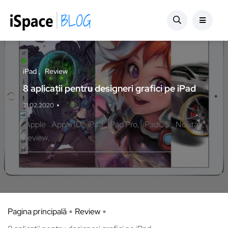
iPad
Review
8 aplicații pentru designeri grafici pe iPad
21.02.2020
Apple
Apple ID
iPad
iPad Pro
iPadOS
Noutăți
review
Pagina principală
Review