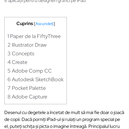
8 aplicații pentru designeri grafici pe iPad
Cuprins
[
Ascundeți
]
1
Paper de la FiftyThree
2
Illustrator Draw
3
Concepts
4
Create
5
Adobe Comp CC
6
Autodesk SketchBook
7
Pocket Palette
8
Adobe Capture
Desenul cu degetele a încetat de mult să mai fie doar o joacă
de copii. Dacă porniți iPad-ul și rulați un program special pe
el, puteți schița și picta o imagine întreagă. Principalul lucru