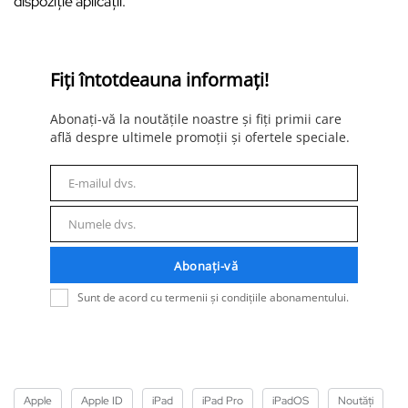
dispoziție aplicații.
Fiți întotdeauna informați!
Abonați-vă la noutățile noastre și fiți primii care
află despre ultimele promoții și ofertele speciale.
E-mailul dvs.
E-
mail
Numele dvs.
Nume
Abonați-vă
Sunt de acord cu termenii și condițiile abonamentului.
Apple
Apple ID
iPad
iPad Pro
iPadOS
Noutăți