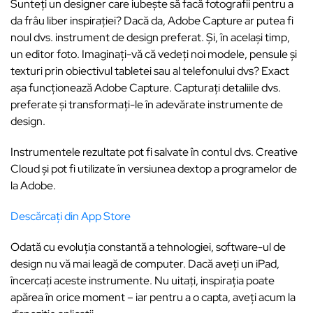
Sunteți un designer care iubește să facă fotografii pentru a
da frâu liber inspirației? Dacă da, Adobe Capture ar putea fi
noul dvs. instrument de design preferat. Și, în același timp,
un editor foto. Imaginați-vă că vedeți noi modele, pensule și
texturi prin obiectivul tabletei sau al telefonului dvs? Exact
așa funcționează Adobe Capture. Capturați detaliile dvs.
preferate și transformați-le în adevărate instrumente de
design.
Instrumentele rezultate pot fi salvate în contul dvs. Creative
Cloud și pot fi utilizate în versiunea dextop a programelor de
la Adobe.
Descărcați din App Store
Odată cu evoluția constantă a tehnologiei, software-ul de
design nu vă mai leagă de computer. Dacă aveți un iPad,
încercați aceste instrumente. Nu uitați, inspirația poate
apărea în orice moment – iar pentru a o capta, aveți acum la