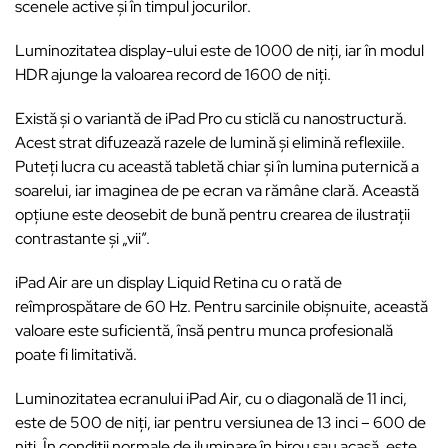
scenele active și în timpul jocurilor.
Luminozitatea display-ului este de 1000 de niți, iar în modul
HDR ajunge la valoarea record de 1600 de niți.
Există și o variantă de iPad Pro cu sticlă cu nanostructură.
Acest strat difuzează razele de lumină și elimină reflexiile.
Puteți lucra cu această tabletă chiar și în lumina puternică a
soarelui, iar imaginea de pe ecran va rămâne clară. Această
opțiune este deosebit de bună pentru crearea de ilustrații
contrastante și „vii”.
iPad Air are un display Liquid Retina cu o rată de
reîmprospătare de 60 Hz. Pentru sarcinile obișnuite, această
valoare este suficientă, însă pentru munca profesională
poate fi limitativă.
Luminozitatea ecranului iPad Air, cu o diagonală de 11 inci,
este de 500 de niți, iar pentru versiunea de 13 inci – 600 de
niți. În condiții normale de iluminare în birou sau acasă, este