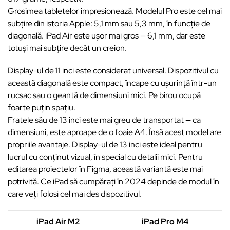
Grosimea tabletelor impresionează. Modelul Pro este cel mai
subțire din istoria Apple: 5,1 mm sau 5,3 mm, în funcție de
diagonală. iPad Air este ușor mai gros — 6,1 mm, dar este
totuși mai subțire decât un creion.
Display-ul de 11 inci este considerat universal. Dispozitivul cu
această diagonală este compact, încape cu ușurință într-un
rucsac sau o geantă de dimensiuni mici. Pe birou ocupă
foarte puțin spațiu.
Fratele său de 13 inci este mai greu de transportat — ca
dimensiuni, este aproape de o foaie A4. Însă acest model are
propriile avantaje. Display-ul de 13 inci este ideal pentru
lucrul cu conținut vizual, în special cu detalii mici. Pentru
editarea proiectelor în Figma, această variantă este mai
potrivită. Ce iPad să cumpărați în 2024 depinde de modul în
care veți folosi cel mai des dispozitivul.
iPad Air M2
iPad Pro M4