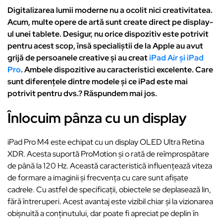
Digitalizarea lumii moderne nu a ocolit nici creativitatea.
Acum, multe opere de artă sunt create direct pe display-
ul unei tablete. Desigur, nu orice dispozitiv este potrivit
pentru acest scop, însă specialiștii de la Apple au avut
grijă de persoanele creative și au creat
iPad Air și iPad
Pro
. Ambele dispozitive au caracteristici excelente. Care
sunt diferențele dintre modele și ce iPad este mai
potrivit pentru dvs.? Răspundem mai jos.
Înlocuim pânza cu un display
iPad Pro M4 este echipat cu un display OLED Ultra Retina
XDR. Acesta suportă ProMotion și o rată de reîmprospătare
de până la 120 Hz. Această caracteristică influențează viteza
de formare a imaginii și frecvența cu care sunt afișate
cadrele. Cu astfel de specificații, obiectele se deplasează lin,
fără întreruperi. Acest avantaj este vizibil chiar și la vizionarea
obișnuită a conținutului, dar poate fi apreciat pe deplin în