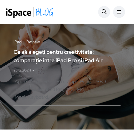
iPad
Review
Ce să alegeți pentru creativitate:
comparație între iPad Pro și iPad Air
23.12.2024
Apple
Apple Pencil Pro
Apple Pencil USB-C
iPad
iPad Air
iPad Pro
M2
M4
Magic Keyboard