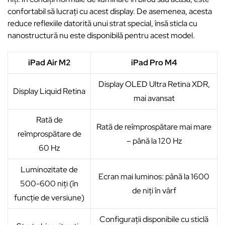
confortabil să lucrați cu acest display. De asemenea, acesta
reduce reflexiile datorită unui strat special, însă sticla cu
nanostructură nu este disponibilă pentru acest model.
iPad Air M2
iPad Pro M4
Display OLED Ultra Retina XDR,
Display Liquid Retina
mai avansat
Rată de
Rată de reîmprospătare mai mare
reîmprospătare de
– până la 120 Hz
60 Hz
Luminozitate de
Ecran mai luminos: până la 1600
500-600 niți (în
de niți în vârf
funcție de versiune)
Configurații disponibile cu sticlă