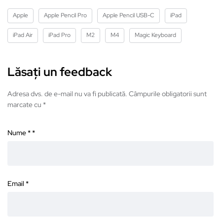
Apple
Apple Pencil Pro
Apple Pencil USB-C
iPad
iPad Air
iPad Pro
M2
M4
Magic Keyboard
Lăsați un feedback
Adresa dvs. de e-mail nu va fi publicată. Câmpurile obligatorii sunt
marcate cu *
Nume *
*
Email
*