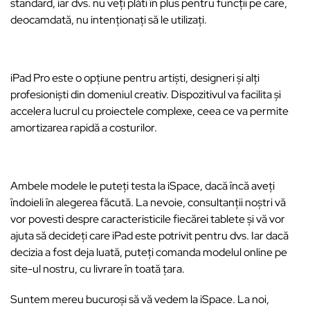
standard, iar dvs. nu veți plăti în plus pentru funcții pe care,
deocamdată, nu intenționați să le utilizați.
iPad Pro este o opțiune pentru artiști, designeri și alți
profesioniști din domeniul creativ. Dispozitivul va facilita și
accelera lucrul cu proiectele complexe, ceea ce va permite
amortizarea rapidă a costurilor.
Ambele modele le puteți testa la iSpace, dacă încă aveți
îndoieli în alegerea făcută. La nevoie, consultanții noștri vă
vor povesti despre caracteristicile fiecărei tablete și vă vor
ajuta să decideți care iPad este potrivit pentru dvs. Iar dacă
decizia a fost deja luată, puteți comanda modelul online pe
site-ul nostru, cu livrare în toată țara.
Suntem mereu bucuroși să vă vedem la iSpace. La noi,