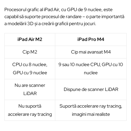
Procesorul grafic al iPad Air, cu GPU de 9 nuclee, este
capabil să suporte procesul de randare – o parte importantă
a modelării 3D și a creării graficii pentru jocuri.
iPad Air M2
iPad Pro M4
Cip M2
Cip mai avansat M4
CPU cu 8 nuclee,
9 sau 10 nuclee CPU, GPU cu 10
GPU cu 9 nuclee
nuclee
Nu are scanner
Dispune de scanner LiDAR
LiDAR
Nu suportă
Suportă accelerare ray tracing,
accelerare ray tracing
imagini mai realiste