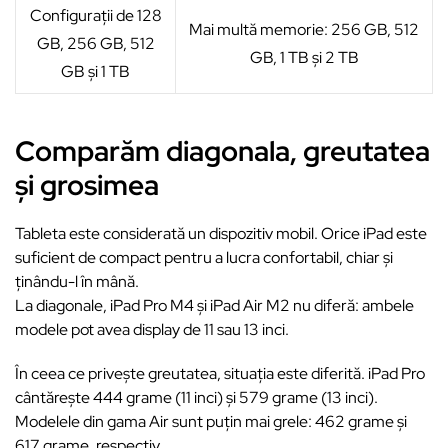
Configurații de 128
Mai multă memorie: 256 GB, 512
GB, 256 GB, 512
GB, 1 TB și 2 TB
GB și 1 TB
Comparăm diagonala, greutatea
și grosimea
Tableta este considerată un dispozitiv mobil. Orice iPad este
suficient de compact pentru a lucra confortabil, chiar și
ținându-l în mână.
La diagonale, iPad Pro M4 și iPad Air M2 nu diferă: ambele
modele pot avea display de 11 sau 13 inci.
În ceea ce privește greutatea, situația este diferită. iPad Pro
cântărește 444 grame (11 inci) și 579 grame (13 inci).
Modelele din gama Air sunt puțin mai grele: 462 grame și
617 grame, respectiv.