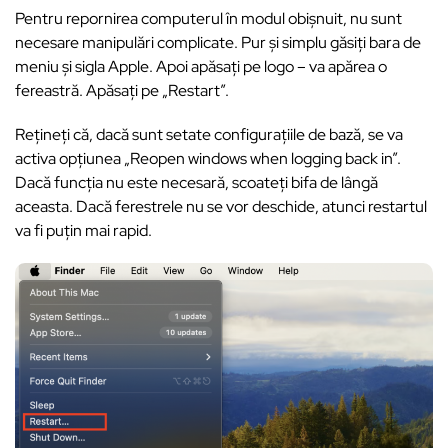
Pentru repornirea computerul în modul obișnuit, nu sunt
necesare manipulări complicate. Pur și simplu găsiți bara de
meniu și sigla Apple. Apoi apăsați pe logo – va apărea o
fereastră. Apăsați pe „Restart”.
Rețineți că, dacă sunt setate configurațiile de bază, se va
activa opțiunea „Reopen windows when logging back in”.
Dacă funcția nu este necesară, scoateți bifa de lângă
aceasta. Dacă ferestrele nu se vor deschide, atunci restartul
va fi puțin mai rapid.