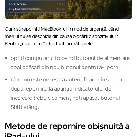
Cum să reporniți MacBook-ul în mod de urgență, când
meniul nu se deschide din cauza blocării dispozitivului?
Pentru „reanimare” efectuați următoarele:
opriți computerul folosind butonul de alimentare,
apoi apăsați din nou butonul pentru a-l porni;
când nu este necesară autentificarea în sistem
după repornire, la apariția indicatorului de
încărcare trebuie să mențineți apăsat butonul
Shift stâng.
Metode de repornire obișnuită a
iPad-ului