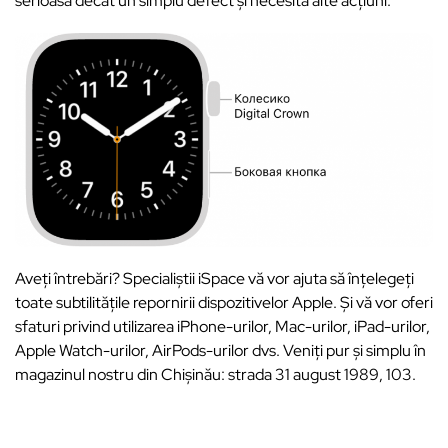
serioasă decât un simplu defect și necesită alte acțiuni.
Aveți întrebări? Specialiștii iSpace vă vor ajuta să înțelegeți
toate subtilitățile repornirii dispozitivelor Apple. Și vă vor oferi
sfaturi privind utilizarea iPhone-urilor, Mac-urilor, iPad-urilor,
Apple Watch-urilor, AirPods-urilor dvs. Veniți pur și simplu în
magazinul nostru din Chișinău: strada 31 august 1989, 103.