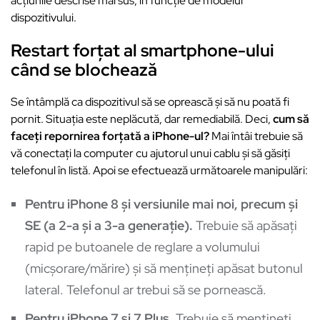
acțiunile descrise mai sus, în funcție de modelul
dispozitivului.
Restart forțat al smartphone-ului
când se blochează
Se întâmplă ca dispozitivul să se oprească și să nu poată fi
pornit. Situația este neplăcută, dar remediabilă. Deci,
cum să
faceți repornirea forțată a iPhone-ul?
Mai întâi trebuie să
vă conectați la computer cu ajutorul unui cablu și să găsiți
telefonul în listă. Apoi se efectuează următoarele manipulări:
Pentru iPhone 8 și versiunile mai noi, precum și
SE (a 2-a și a 3-a generație).
Trebuie să apăsați
rapid pe butoanele de reglare a volumului
(micșorare/mărire) și să mențineți apăsat butonul
lateral. Telefonul ar trebui să se pornească.
Pentru iPhone 7 și 7 Plus.
Trebuie să mențineți