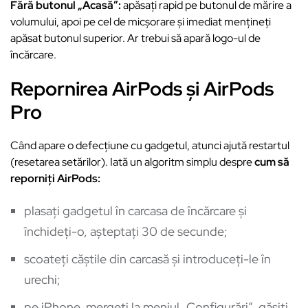
Fără butonul „Acasă”:
apăsați rapid pe butonul de mărire a
volumului, apoi pe cel de micșorare și imediat mențineți
apăsat butonul superior. Ar trebui să apară logo-ul de
încărcare.
Repornirea AirPods și AirPods
Pro
Când apare o defecțiune cu gadgetul, atunci ajută restartul
(resetarea setărilor). Iată un algoritm simplu despre
cum să
reporniți AirPods:
plasați gadgetul în carcasa de încărcare și
închideți-o, așteptați 30 de secunde;
scoateți căștile din carcasă și introduceți-le în
urechi;
pe iPhone, mergeți la meniul „Configurări”, găsiți