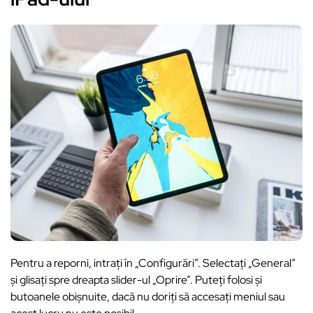
Pentru a reporni, intrați în „Configurări”. Selectați „General”
și glisați spre dreapta slider-ul „Oprire”. Puteți folosi și
butoanele obișnuite, dacă nu doriți să accesați meniul sau