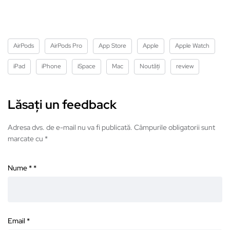
AirPods
AirPods Pro
App Store
Apple
Apple Watch
iPad
iPhone
iSpace
Mac
Noutăți
review
Lăsați un feedback
Adresa dvs. de e-mail nu va fi publicată. Câmpurile obligatorii sunt
marcate cu *
Nume *
*
Email
*