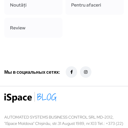
Noutăți
Pentru afaceri
Review
Мы в социальных сетях:
AUTOMATED SYSTEMS BUSINESS CONTROL SRL MD-2012,
"iSpace Moldova" Chișinău, str.31 August 1989, nr.103 Tel.: +373 (22)