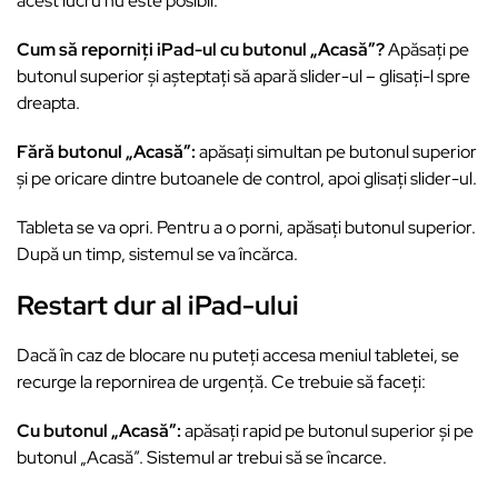
acest lucru nu este posibil.
Cum să reporniți iPad-ul cu butonul „Acasă”?
Apăsați pe
butonul superior și așteptați să apară slider-ul – glisați-l spre
dreapta.
Fără butonul „Acasă”:
apăsați simultan pe butonul superior
și pe oricare dintre butoanele de control, apoi glisați slider-ul.
Tableta se va opri. Pentru a o porni, apăsați butonul superior.
După un timp, sistemul se va încărca.
Restart dur al iPad-ului
Dacă în caz de blocare nu puteți accesa meniul tabletei, se
recurge la repornirea de urgență. Ce trebuie să faceți:
Cu butonul „Acasă”:
apăsați rapid pe butonul superior și pe
butonul „Acasă”. Sistemul ar trebui să se încarce.