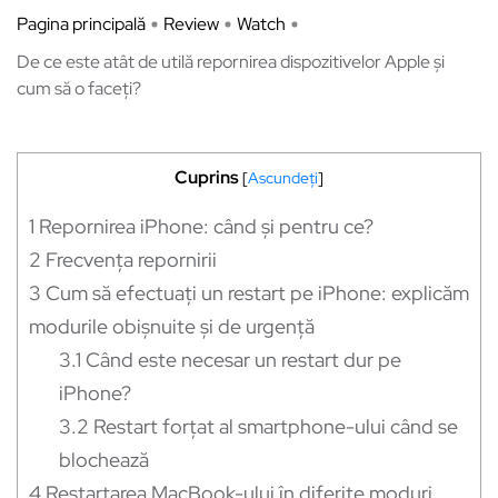
Pagina principală
Review
Watch
De ce este atât de utilă repornirea dispozitivelor Apple și
cum să o faceți?
Cuprins
[
Ascundeți
]
1
Repornirea iPhone: când și pentru ce?
2
Frecvența repornirii
3
Cum să efectuați un restart pe iPhone: explicăm
modurile obișnuite și de urgență
3.1
Când este necesar un restart dur pe
iPhone?
3.2
Restart forțat al smartphone-ului când se
blochează
4
Restartarea MacBook-ului în diferite moduri