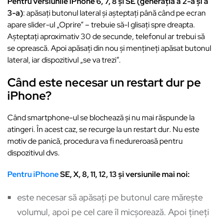
Pentru versiunile iPhone 6, 7, 8 și SE (generația a 2-a și a
3-a)
: apăsați butonul lateral și așteptați până când pe ecran
apare slider-ul „Oprire” – trebuie să-l glisați spre dreapta.
Așteptați aproximativ 30 de secunde, telefonul ar trebui să
se oprească. Apoi apăsați din nou și mențineți apăsat butonul
lateral, iar dispozitivul „se va trezi”.
Când este necesar un restart dur pe
iPhone?
Când smartphone-ul se blochează și nu mai răspunde la
atingeri. În acest caz, se recurge la un restart dur. Nu este
motiv de panică, procedura va fi nedureroasă pentru
dispozitivul dvs.
Pentru iPhone
SE, X, 8, 11, 12, 13 și versiunile mai noi:
este necesar să apăsați pe butonul care mărește
volumul, apoi pe cel care îl micșorează. Apoi țineți