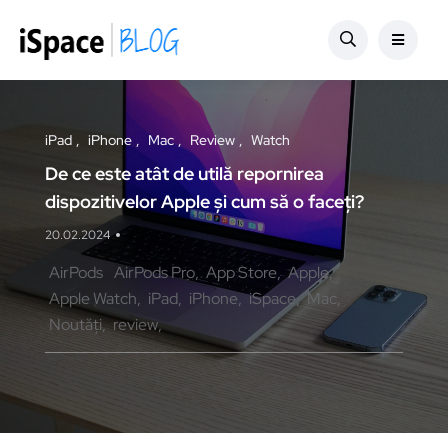
iPad
iPhone
Mac
Review
Watch
De ce este atât de utilă repornirea
dispozitivelor Apple și cum să o faceți?
20.02.2024
AirPods
AirPods Pro
App Store
Apple
Apple Watch
iPad
iPhone
iSpace
Mac
Noutăți
review