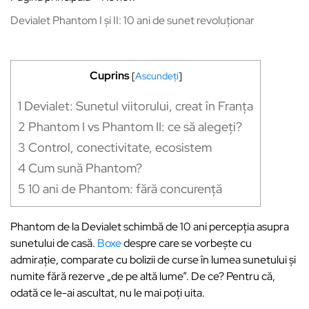
Devialet Phantom I și II: 10 ani de sunet revoluționar
Cuprins
[
Ascundeți
]
1
Devialet: Sunetul viitorului, creat în Franța
2
Phantom I vs Phantom II: ce să alegeți?
3
Control, conectivitate, ecosistem
4
Cum sună Phantom?
5
10 ani de Phantom: fără concurență
Phantom de la Devialet schimbă de 10 ani percepția asupra
sunetului de casă.
Boxe
despre care se vorbește cu
admirație, comparate cu bolizii de curse în lumea sunetului și
numite fără rezerve „de pe altă lume”. De ce? Pentru că,
odată ce le-ai ascultat, nu le mai poți uita.