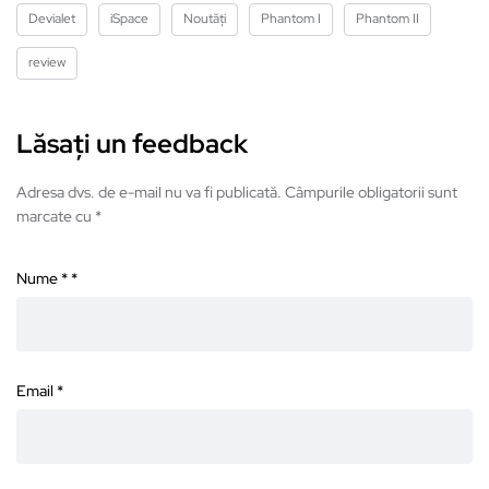
Devialet
iSpace
Noutăți
Phantom I
Phantom II
review
Lăsați un feedback
Adresa dvs. de e-mail nu va fi publicată. Câmpurile obligatorii sunt
marcate cu *
Nume *
*
Email
*