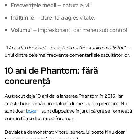
Frecvențele medii
— naturale, vii.
Înălțimile
— clare, fără agresivitate.
Volumul
— impresionant, dar mereu sub control.
“Un astfel de sunet – e ca și cum ai fi în studio cu artistul.”
—
unul dintre cele mai frecvente comentarii ale ascultătorilor.
10 ani de Phantom: fără
concurență
Au trecut deja 10 ani de la lansarea Phantom în 2015, iar
aceste boxe rămân un etalon în lumea audio premium. Nu
sunt doar
boxe
— sunt dispozitive în jurul cărora se formează
comunități și discuții pe forumuri.
Devialet a demonstrat: viitorul sunetului poate fi nu doar