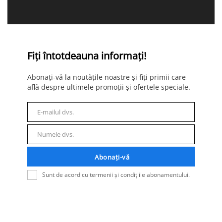
Fiți întotdeauna informați!
Abonați-vă la noutățile noastre și fiți primii care
află despre ultimele promoții și ofertele speciale.
E-mailul dvs.
E-
mail
Numele dvs.
Nume
Abonați-vă
Sunt de acord cu termenii și condițiile abonamentului.