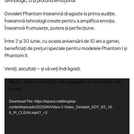
tehnologic, ci și profund emoțional.
Devialet Phantom înseamnă dragoste la prima audiție.
Înseamnă tehnologii create pentru a amplifica emoția.
Înseamnă frumusețe, putere și perfecțiune.
Între 2 și 30 iunie, cu ocazia aniversării de 10 ani a gamei,
beneficiați de prețuri speciale pentru modelele Phantom I și
Phantom II.
Veniți, ascultați — și vă veți îndrăgosti.
Video
Media error: Format(s) not supported or source(s) not
found
Player
Download File: https://ispace.md/blog/wp-
content/uploads/2025/06/Video-2-Video_Devialet_EOY_6S_16-
9_PI_CLEAN.mp4?_=3