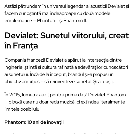
Astăzi pătrundem în universul legendar al acusticii Devialet și
facem cunoștință mai îndeaproape cu două modele
emblematice — Phantom I și Phantom II.
Devialet: Sunetul viitorului, creat
în Franța
Compania franceză Devialet a apărut la intersecția dintre
inginerie, știință și cultura rafinată a adevăraților cunoscători
ai sunetului. Încă de la început, brandul și-a propus un
obiectiv ambițios — să reinventeze sunetul. Și a reușit.
În 2015, lumea a auzit pentru prima dată Devialet Phantom
— o boxă care nu doar reda muzică, ci extindea literalmente
limitele posibilului.
Phantom: 10 ani de inovații