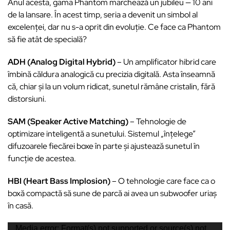
Anul acesta, gama Phantom marchează un jubileu — 10 ani
de la lansare. În acest timp, seria a devenit un simbol al
excelenței, dar nu s-a oprit din evoluție. Ce face ca Phantom
să fie atât de specială?
ADH (Analog Digital Hybrid)
– Un amplificator hibrid care
îmbină căldura analogică cu precizia digitală. Asta înseamnă
că, chiar și la un volum ridicat, sunetul rămâne cristalin, fără
distorsiuni.
SAM (Speaker Active Matching)
– Tehnologie de
optimizare inteligentă a sunetului. Sistemul „înțelege”
difuzoarele fiecărei boxe în parte și ajustează sunetul în
funcție de acestea.
HBI (Heart Bass Implosion)
– O tehnologie care face ca o
boxă compactă să sune de parcă ai avea un subwoofer uriaș
în casă.
Video
Media error: Format(s) not supported or source(s) not