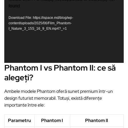
found
Player
Download File: https://ispace.md/blog/wp-
content/uploads/2025/06/Film_Phantom-
I_Nature_3_15S_16_9_EN.mp4?_=1
Phantom I vs Phantom II: ce să
alegeți?
Ambele modele Phantom oferă sunet premium într-un
design futurist memorabil. Totuși, există diferențe
importante între ele:
Parametru
Phantom I
Phantom II