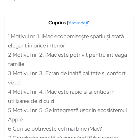
Cuprins
[
Ascundeți
]
1
Motivul nr. 1. iMac economisește spațiu și arată
elegant în orice interior
2
Motivul nr. 2. iMac este potrivit pentru întreaga
familie
3
Motivul nr. 3. Ecran de înaltă calitate și confort
vizual
4
Motivul nr. 4. iMac este rapid și silențios în
utilizarea de zi cu zi
5
Motivul nr. 5. Se integrează ușor în ecosistemul
Apple
6
Cui i se potrivește cel mai bine iMac?
7
Concluzie: merită să cumpărați iMac pentru