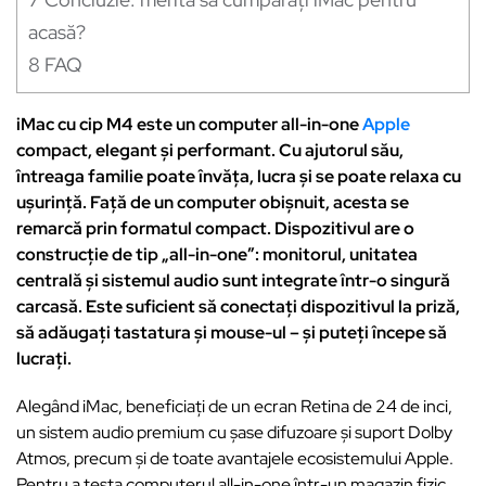
acasă?
8
FAQ
iMac cu cip M4 este un computer all-in-one
Apple
compact, elegant și performant. Cu ajutorul său,
întreaga familie poate învăța, lucra și se poate relaxa cu
ușurință. Față de un computer obișnuit, acesta se
remarcă prin formatul compact. Dispozitivul are o
construcție de tip „all-in-one”: monitorul, unitatea
centrală și sistemul audio sunt integrate într-o singură
carcasă. Este suficient să conectați dispozitivul la priză,
să adăugați tastatura și mouse-ul – și puteți începe să
lucrați.
Alegând iMac, beneficiați de un ecran Retina de 24 de inci,
un sistem audio premium cu șase difuzoare și suport Dolby
Atmos, precum și de toate avantajele ecosistemului Apple.
Pentru a testa computerul all-in-one într-un magazin fizic,