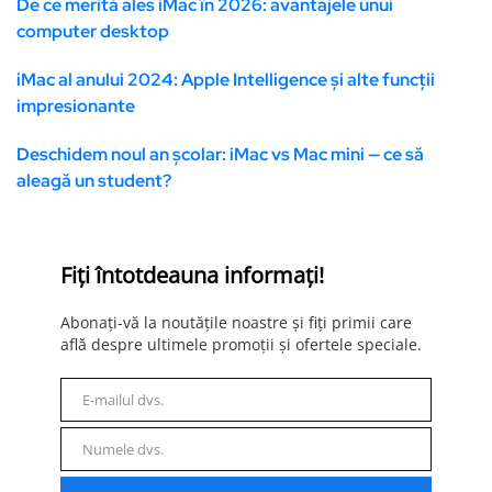
De ce merită ales iMac în 2026: avantajele unui
computer desktop
iMac al anului 2024: Apple Intelligence și alte funcții
impresionante
Deschidem noul an școlar: iMac vs Mac mini — ce să
aleagă un student?
Fiți întotdeauna informați!
Abonați-vă la noutățile noastre și fiți primii care
află despre ultimele promoții și ofertele speciale.
E-mailul dvs.
E-
mail
Numele dvs.
Nume