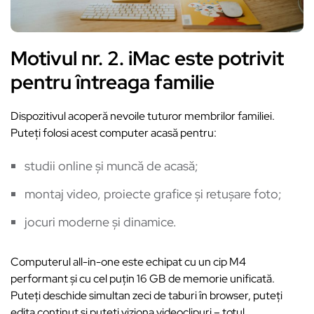
Motivul nr. 2. iMac este potrivit
pentru întreaga familie
Dispozitivul acoperă nevoile tuturor membrilor familiei.
Puteți folosi acest computer acasă pentru:
studii online și muncă de acasă;
montaj video, proiecte grafice și retușare foto;
jocuri moderne și dinamice.
Computerul all-in-one este echipat cu un cip M4
performant și cu cel puțin 16 GB de memorie unificată.
Puteți deschide simultan zeci de taburi în browser, puteți
edita conținut și puteți viziona videoclipuri – totul