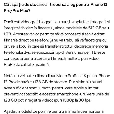
Cât spațiu de stocare ar trebui să aleg pentru iPhone 13
Pro/Pro Max?
Dacă ești videograf, blogger sau pur și simplu faci fotografii și
înregistrări video în fiecare zi, alege modelele
de 512 GB sau
1 TB
. Acestea vă vor permite să vă procesați și să vă editați
filmările direct pe telefon. Și nu va trebui să vă faceți griji cu
privire la locul în care să transferați totul, deoarece memoria
telefonului dvs. se epuizează rapid. Versiunea de 1 TB este
concepută pentru cei care filmează multe clipuri video
ProRes la calitate maximă.
Notă: nu vei putea filma clipuri video ProRes 4K pe un iPhone
13 Pro de bază cu 128 GB de stocare. Pur și simplu nu vei
avea suficient spațiu, motiv pentru care Apple a limitat
preventiv capacitățile acestor smartphone-uri. Versiunile de
128 GB pot înregistra videoclipuri 1080p la 30 fps.
Așadar, modelul de pornire pentru a filma la cea mai bună