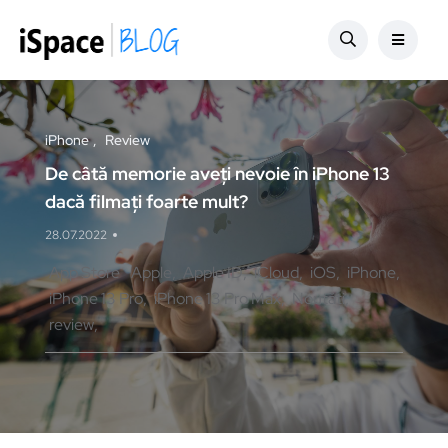
iPhone
Review
De câtă memorie aveți nevoie în iPhone 13
dacă filmați foarte mult?
28.07.2022
App Store
Apple
Apple ID
iCloud
iOS
iPhone
iPhone 13 Pro
iPhone 13 Pro Max
Noutăți
review