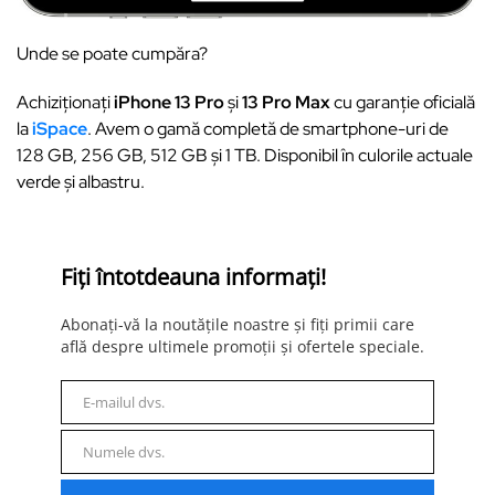
Unde se poate cumpăra?
Achiziționați
iPhone 13 Pro
și
13 Pro Max
cu garanție oficială
la
iSpace
. Avem o gamă completă de smartphone-uri de
128 GB, 256 GB, 512 GB și 1 TB. Disponibil în culorile actuale
verde și albastru.
Fiți întotdeauna informați!
Abonați-vă la noutățile noastre și fiți primii care
află despre ultimele promoții și ofertele speciale.
E-mailul dvs.
E-
mail
Numele dvs.
Nume