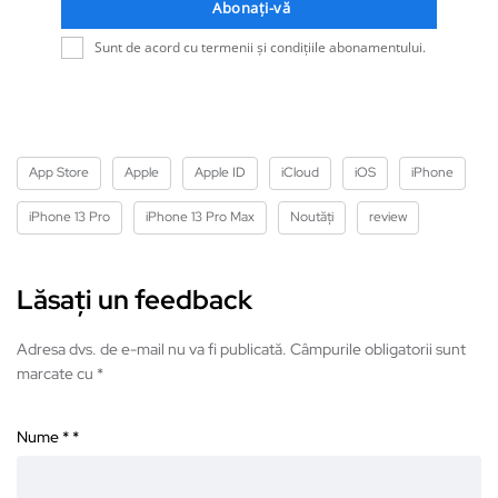
Abonați-vă
Sunt de acord cu termenii și condițiile abonamentului.
App Store
Apple
Apple ID
iCloud
iOS
iPhone
iPhone 13 Pro
iPhone 13 Pro Max
Noutăți
review
Lăsați un feedback
Adresa dvs. de e-mail nu va fi publicată. Câmpurile obligatorii sunt
marcate cu *
Nume *
*