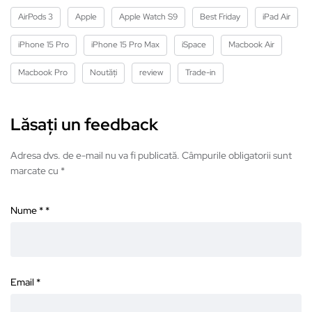
AirPods 3
Apple
Apple Watch S9
Best Friday
iPad Air
iPhone 15 Pro
iPhone 15 Pro Max
iSpace
Macbook Air
Macbook Pro
Noutăți
review
Trade-in
Lăsați un feedback
Adresa dvs. de e-mail nu va fi publicată. Câmpurile obligatorii sunt
marcate cu *
Nume *
*
Email
*