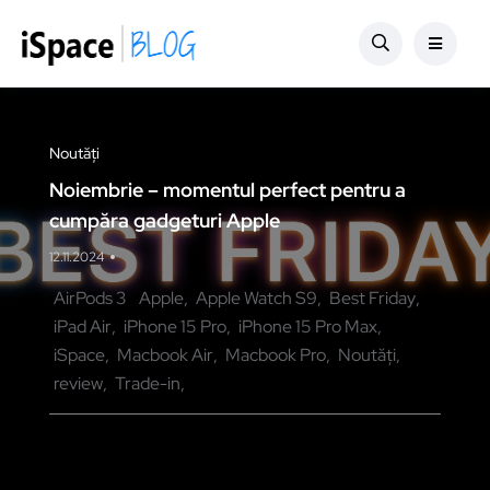
Noutăți
Noiembrie – momentul perfect pentru a
cumpăra gadgeturi Apple
12.11.2024
AirPods 3
Apple
Apple Watch S9
Best Friday
iPad Air
iPhone 15 Pro
iPhone 15 Pro Max
iSpace
Macbook Air
Macbook Pro
Noutăți
review
Trade-in