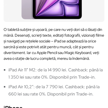
O tabletă subțire și ușoară, pe care nu veți dori să o lăsați din
mână. Desenați, scrieți texte, editați fotografii, vizionați filme
și navigați pe rețelele sociale – iPad se adaptează la orice
sarcină și este potrivit atât pentru muncă, cât și pentru
divertisment. Iar cu Apple Pencil sau Magic Keyboard, veți
avea o stație de lucru completă, mereu la îndemână.
iPad Air 11″ M2: de la 14 990 lei. Cashback: până la
1 350 lei sau rate 0%. Disponibil prin Trade-in.
iPad Air 10,2″: de la 7 790 lei. Cashback: până la
660 lei sau rate 0%. Disponibil prin Trade-in.