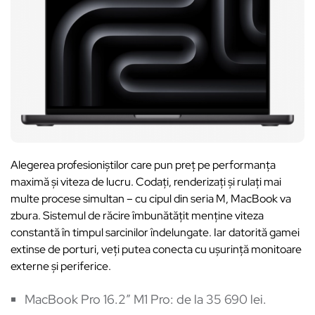
Alegerea profesioniștilor care pun preț pe performanța
maximă și viteza de lucru. Codați, renderizați și rulați mai
multe procese simultan – cu cipul din seria M, MacBook va
zbura. Sistemul de răcire îmbunătățit menține viteza
constantă în timpul sarcinilor îndelungate. Iar datorită gamei
extinse de porturi, veți putea conecta cu ușurință monitoare
externe și periferice.
MacBook Pro 16.2″ M1 Pro: de la 35 690 lei.