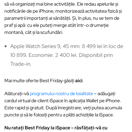
să vă organizați mai bine activitățile. Ele redau apelurile și
notificările de pe iPhone, monitorizează activitatea fizică și
parametrii importanți ai sănătății. Și, în plus, nu se tem de
praf și apă: cu ele puteți merge atât într-o drumeție
montană, cât și la scufundări.
Apple Watch Series 9, 45 mm: 8 499 lei în loc de
10 899. Economie: 2 400 lei. Disponibil prin
Trade-in.
Mai multe oferte Best Friday găsiți
aici
.
Alăturați-vă
programului nostru de loialitate
– adăugați
cardul virtual de client iSpace în aplicația Wallet pe iPhone.
Este rapid și gratuit. După înregistrare, veți putea acumula
puncte și să le folosiți pentru a plăti achizițiile la iSpace.
Nu ratați Best Friday la iSpace – răsfățați-vă cu