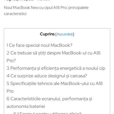
Noul MacBook Neo cu cipul A18 Pro: principalele
caracteristici
Cuprins
[
Ascundeți
]
1
Ce face special noul MacBook?
2
Ce trebuie să știți despre MacBook-ul cu A18
Pro?
3
Performanța și eficiența energetică a noului cip
4
Ce surprize aduce designul și carcasa?
5
Specificațiile tehnice ale MacBook-ului cu A18
Pro
6
Caracteristicile ecranului, performanța și
autonomia bateriei
6.1
Ecranul pentru utilizarea zilnică