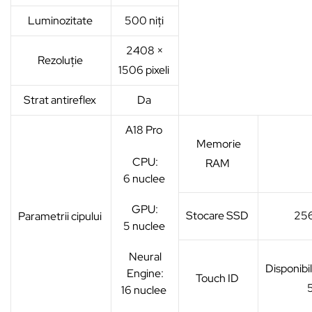
Luminozitate
500 niți
2408 ×
Rezoluție
1506 pixeli
Strat antireflex
Da
A18 Pro
Memorie
CPU:
RAM
6 nuclee
GPU:
Stocare SSD
25
Parametrii cipului
5 nuclee
Neural
Disponibil
Engine:
Touch ID
16 nuclee