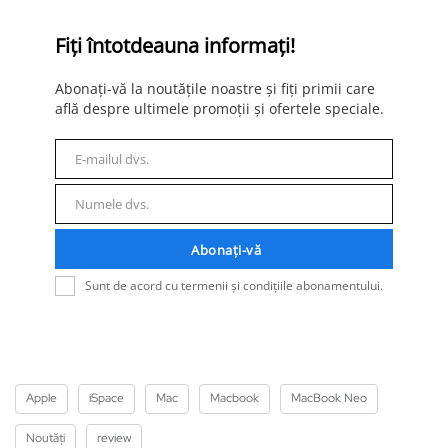
Fiți întotdeauna informați!
Abonați-vă la noutățile noastre și fiți primii care
află despre ultimele promoții și ofertele speciale.
E-mailul dvs.
E-
mail
Numele dvs.
Nume
Abonați-vă
Sunt de acord cu termenii și condițiile abonamentului.
Apple
iSpace
Mac
Macbook
MacBook Neo
Noutăți
review