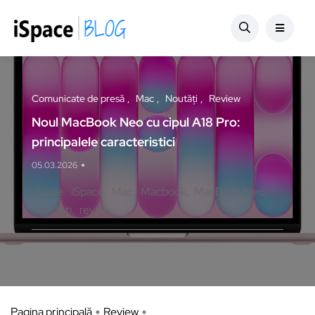
Comunicate de presă
Mac
Noutăți
Review
Noul MacBook Neo cu cipul A18 Pro:
principalele caracteristici
05.03.2026
Apple
iSpace
Mac
Macbook
MacBook Neo
Noutăți
review
Pagina principală
Review