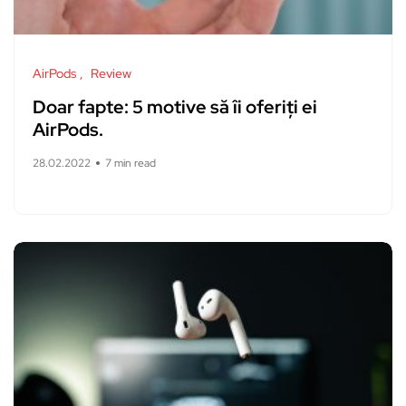
AirPods
Review
Doar fapte: 5 motive să îi oferiți ei
AirPods.
28.02.2022
7 min read