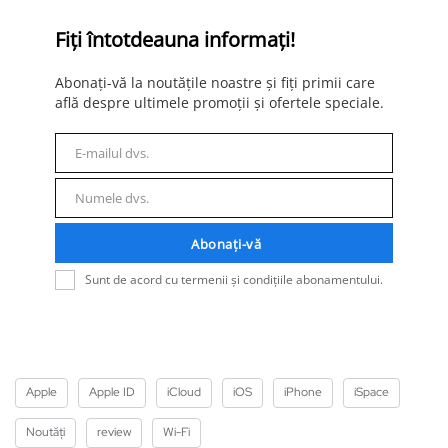
Fiți întotdeauna informați!
Abonați-vă la noutățile noastre și fiți primii care
află despre ultimele promoții și ofertele speciale.
E-mailul dvs.
E-
mail
Numele dvs.
Nume
Abonați-vă
Sunt de acord cu termenii și condițiile abonamentului.
Apple
Apple ID
iCloud
iOS
iPhone
iSpace
Noutăți
review
Wi-Fi