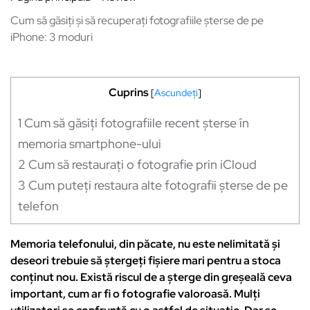
Cum să găsiți și să recuperați fotografiile șterse de pe
iPhone: 3 moduri
Cuprins
[
Ascundeți
]
1
Cum să găsiți fotografiile recent șterse în
memoria smartphone-ului
2
Cum să restaurați o fotografie prin iCloud
3
Cum puteți restaura alte fotografii șterse de pe
telefon
Memoria telefonului, din păcate, nu este nelimitată și
deseori trebuie să ștergeți fișiere mari pentru a stoca
conținut nou. Există riscul de a șterge din greșeală ceva
important, cum ar fi o fotografie valoroasă. Mulți