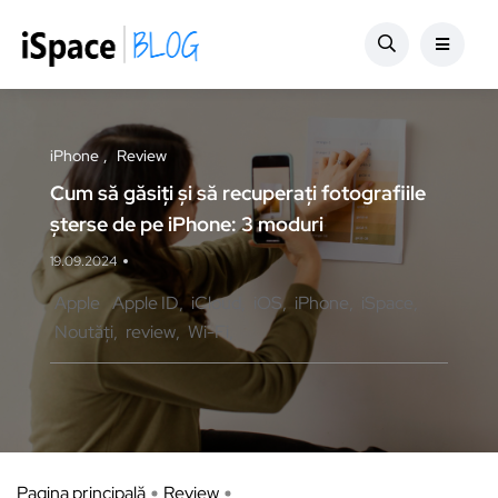
iPhone
Review
Cum să găsiți și să recuperați fotografiile
șterse de pe iPhone: 3 moduri
19.09.2024
Apple
Apple ID
iCloud
iOS
iPhone
iSpace
Noutăți
review
Wi-Fi
Pagina principală
Review