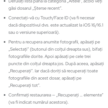
Derulați lista până la categoria „Altele”, acolo veți
găsi dosarul „Șterse recent”.
Conectați-vă cu Touch/Face ID (va fi necesar
dacă dispozitivul dvs. este actualizat la iOS 16/16.1
sau o versiune superioară).
Pentru a recupera anumite fotografii, apăsați pe
„Selectați” (butonul din colțul dreapta sus), bifați
fotografiile dorite. Apoi apăsați pe cele trei
puncte din colțul dreapta jos. După aceea, apăsați
„Recuperați”. Iar dacă doriți să recuperați toate
fotografiile din acest dosar, apăsați pe
„Recuperați tot”.
Confirmați restaurarea — „Recuperați … elemente”
(va fi indicat numărul acestora).