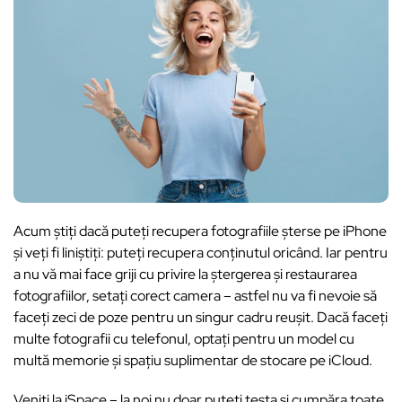
Acum știți dacă puteți recupera fotografiile șterse pe iPhone
și veți fi liniștiți: puteți recupera conținutul oricând. Iar pentru
a nu vă mai face griji cu privire la ștergerea și restaurarea
fotografiilor, setați corect camera – astfel nu va fi nevoie să
faceți zeci de poze pentru un singur cadru reușit. Dacă faceți
multe fotografii cu telefonul, optați pentru un model cu
multă memorie și spațiu suplimentar de stocare pe iCloud.
Veniți la iSpace – la noi nu doar puteți testa și cumpăra toate