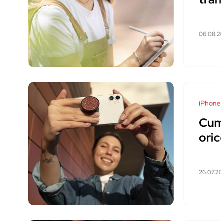
06.08.
iPhone
Cum
oric
26.07.2