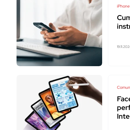
iPhone
Cum
inst
19.11.202
Comuni
Face
per
Inte