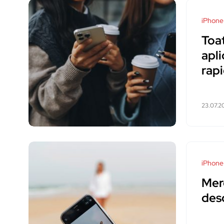
iPhone
Toat
apl
rapi
23.07.2
iPhone
Mer
desc