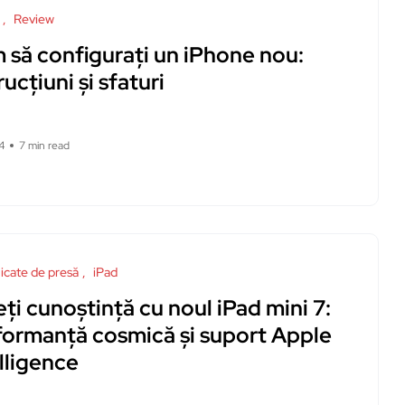
Review
 să configurați un iPhone nou:
rucțiuni și sfaturi
4
7 min read
cate de presă
iPad
ți cunoștință cu noul iPad mini 7:
formanță cosmică și suport Apple
lligence