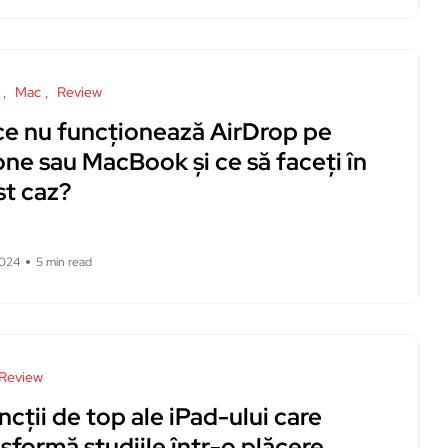
Mac
Review
ce nu funcționează AirDrop pe
ne sau MacBook și ce să faceți în
st caz?
2024
5 min read
Review
ncții de top ale iPad-ului care
sformă studiile într-o plăcere