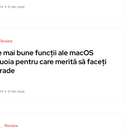
24
6 min read
Review
e mai bune funcții ale macOS
oia pentru care merită să faceți
rade
24
9 min read
Review