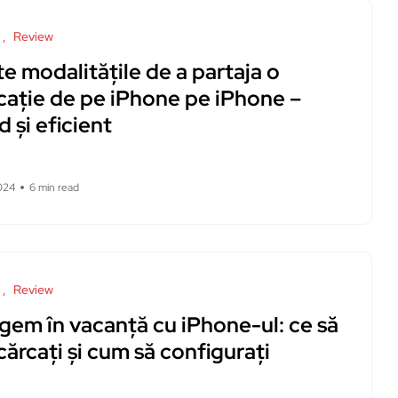
Review
e modalitățile de a partaja o
icație de pe iPhone pe iPhone –
d și eficient
024
6 min read
Review
gem în vacanță cu iPhone-ul: ce să
ărcați și cum să configurați