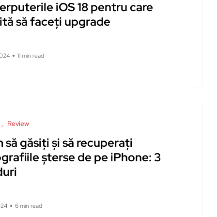
erputerile iOS 18 pentru care
ită să faceți upgrade
2024
11 min read
Review
să găsiți și să recuperați
grafiile șterse de pe iPhone: 3
uri
024
6 min read