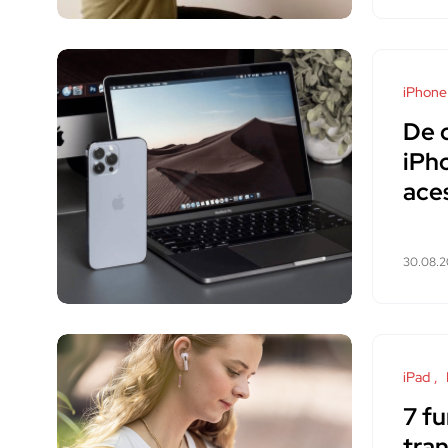
iPhone
De 
iPho
ace
30.08.
iPad
7 fu
tran