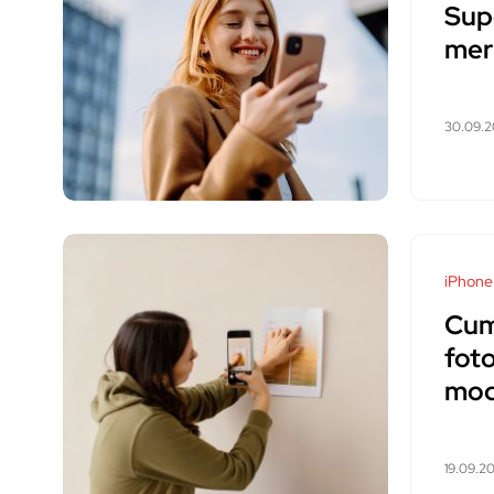
Sup
mer
30.09.
iPhone
Cum 
foto
mod
19.09.2