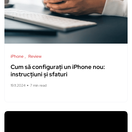
iPhone
Review
Cum să configurați un iPhone nou:
instrucțiuni și sfaturi
19.11.2024
7 min read