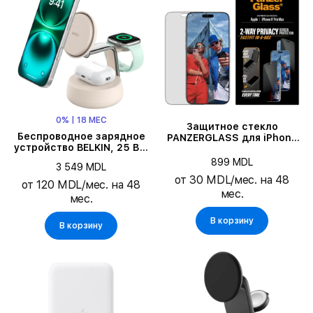
0% | 18 МЕС
Защитное стекло
Беспроводное зарядное
PANZERGLASS для iPhone
устройство BELKIN, 25 Вт,
17 Pro Max
Sand
899 MDL
3 549 MDL
от 30 MDL/мес. на 48
от 120 MDL/мес. на 48
мес.
мес.
В корзину
В корзину