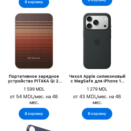
В корзину
В корзину
Портативное зарядное
Чехол Apple силиконовый
устройство PITAKA Qi 2,
с MagSafe для iPhone 17
5000 мА·ч, Закат
Pro, Чёрный
1 599 MDL
1 279 MDL
от 54 MDL/мес. на 48
от 43 MDL/мес. на 48
мес.
мес.
В корзину
В корзину