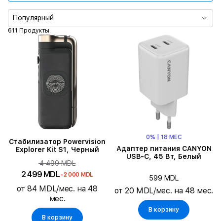
Тип продукта
Популярный
611 Продукты
Цвет
Длина кабеля
Тип защитного покрытия
Максимальная выходная мощность
0% | 18 МЕС
Количество выходных коннекторов
Стабилизатор Powervision
Адаптер питания CANYON
Explorer Kit S1, Черный
USB-C, 45 Вт, Белый
4 499 MDL
2 499 MDL
-2 000 MDL
599 MDL
от 84 MDL/мес. на 48
от 20 MDL/мес. на 48 мес.
мес.
В корзину
В корзину