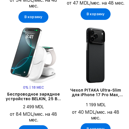
от 34 MDL/мес. на 48
от 47 MDL/мес. на 48 мес.
мес.
В корзину
В корзину
0% | 18 МЕС
Чехол PITAKA Ultra-Slim
Беспроводное зарядное
для iPhone 17 Pro Max,
устройство BELKIN, 25 Вт,
Чёрный/Серый
Белый
1 199 MDL
2 499 MDL
от 40 MDL/мес. на 48
от 84 MDL/мес. на 48
мес.
мес.