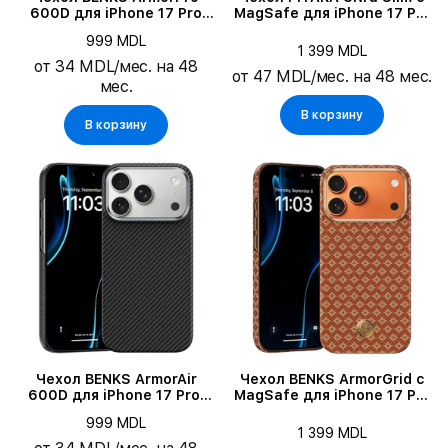
600D для iPhone 17 Pro
MagSafe для iPhone 17 Pro
Max, Чёрный
Max, Sunset
999 MDL
1 399 MDL
от 34 MDL/мес. на 48
от 47 MDL/мес. на 48 мес.
мес.
В корзину
В корзину
Чехол BENKS ArmorAir
Чехол BENKS ArmorGrid с
600D для iPhone 17 Pro,
MagSafe для iPhone 17 Pro
Чёрный
Max, Fortune Orange
999 MDL
1 399 MDL