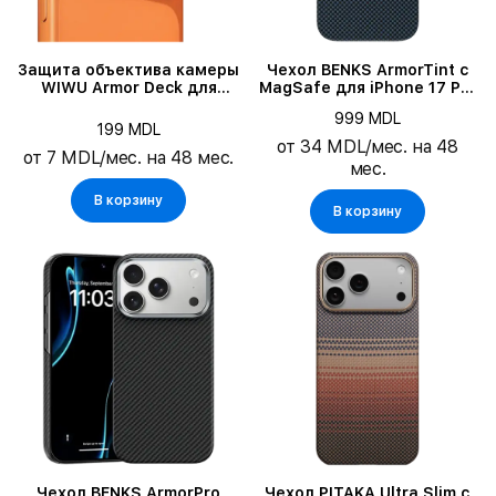
Защита объектива камеры
Чехол BENKS ArmorTint с
WIWU Armor Deck для
MagSafe для iPhone 17 Pro
iPhone 17 Pro Max
Max, Синий
999 MDL
199 MDL
от 34 MDL/мес. на 48
от 7 MDL/мес. на 48 мес.
мес.
В корзину
В корзину
Чехол BENKS ArmorPro
Чехол PITAKA Ultra Slim с