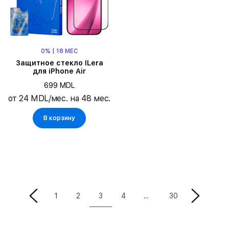
0% | 18 МЕС
Защитное стекло ILera
для iPhone Air
699 MDL
от 24 MDL/мес. на 48 мес.
В корзину
3
1
2
4
30