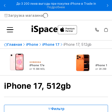
До 3 200 леев выгоды при покупке iPhone в Trade In
- До 3 200 леев выгоды при по
Подробнее
Загрузка магазина
Доступность
Главная
iPhone
iPhone 17
iPhone 17, 512gb
Цена по возрастанию
24 899 MDL
От
До
НОВИНКА
iPhone 17e
iPhone 17 P
от 15 399 MDL
от 28 299 MDL
Серия
iPhone 17, 512gb
Тип продукта
Диагональ экрана
Фильтр