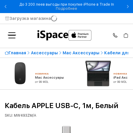
До 3 200 леев выгоды при покупке iPhone в Trade In
- До 3 200 леев выгоды при по
Подробнее
Загрузка магазина
Главная
Аксессуары
Mac Аксессуары
Кабели для 
НОВИНКА
НОВИНКА
Mac Аксессуары
iPad Аксес
от 99 MDL
от 99 MDL
Кабель APPLE USB-C, 1м, Белый
SKU: MW493ZM/A