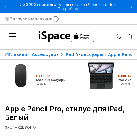
До 3 200 леев выгоды при покупке iPhone в Trade In
- До 3 200 леев выгоды при по
Подробнее
Загрузка магазина
Главная
Аксессуары
iPad Аксессуары
Apple Pencil
НОВИНКА
НОВИНКА
Mac Аксессуары
iPad Аксес
от 99 MDL
от 99 MDL
Apple Pencil Pro, стилус для iPad,
Белый
SKU: MX2D3QN/A