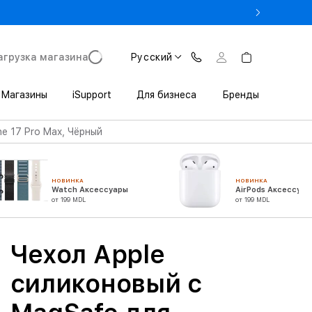
 3 200 леев выгоды при покупке iPhone в Trade In
агрузка магазина
Русский
Магазины
iSupport
Для бизнеса
Бренды
e 17 Pro Max, Чёрный
НОВИНКА
НОВИНКА
Watch Аксессуары
AirPods Аксессуар
от 199 MDL
от 199 MDL
Чехол Apple
силиконовый с