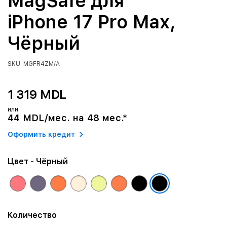
MagSafe для
iPhone 17 Pro Max,
Чёрный
SKU: MGFR4ZM/A
1 319 MDL
или
44 MDL/мес. на 48 мес.*
Оформить кредит
Цвет
- Чёрный
Количество