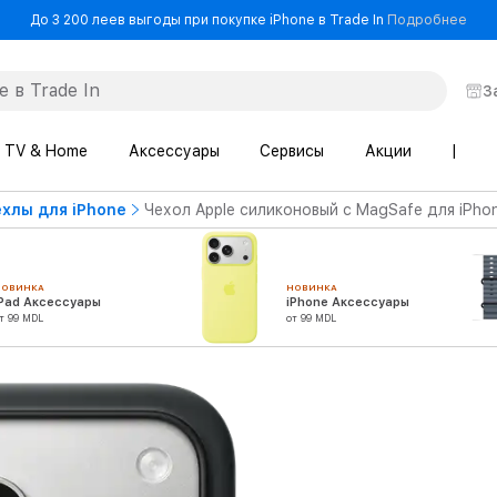
- До
До 3 200 леев выгоды при покупке iPhone в Trade In
Подробнее
З
TV & Home
Аксессуары
Сервисы
Акции
|
хлы для iPhone
Чехол Apple силиконовый с MagSafe для iPhon
НОВИНКА
НОВИНКА
iPad Аксессуары
iPhone Аксессуары
т 99 MDL
от 99 MDL