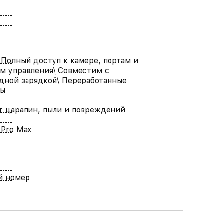
 Полный доступ к камере, портам и
м управления\ Совместим с
дной зарядкой\ Переработанные
лы
т царапин, пыли и повреждений
 Pro Max
й номер