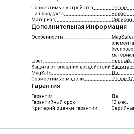
Совместимые устройства
iPhone
Тип продукта
Чехол
Материал
Силикон
Дополнительная Информация
Особенности
MagSafe\
элемента
беспрово
материа
Цвет
Чёрный
Защита от внешних воздействий
Защита о
MagSafe
Да
Совместимые модели
iPhone 17
Гарантия
Гарантия
Да
Гарантийный срок
12 мес.
Критерий оценки гарантии
Серийны