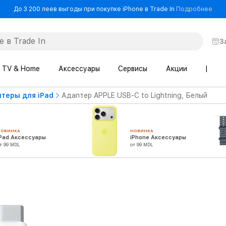
- До
До 3 200 леев выгоды при покупке iPhone в Trade In
Подробнее
З
TV & Home
Аксессуары
Сервисы
Акции
|
теры для iPad
Адаптер APPLE USB-C to Lightning, Белый
НОВИНКА
НОВИНКА
iPad Аксессуары
iPhone Аксессуары
т 99 MDL
от 99 MDL