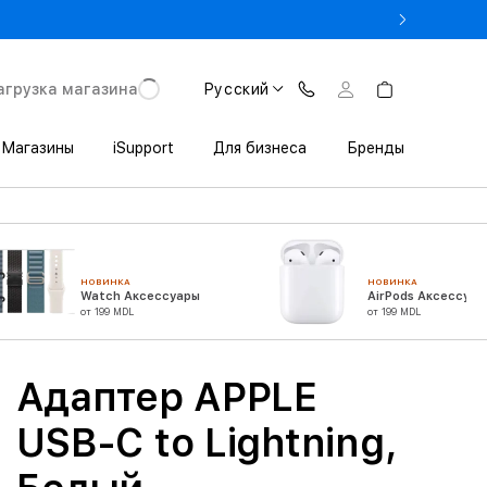
 3 200 леев выгоды при покупке iPhone в Trade In
агрузка магазина
Русский
Магазины
iSupport
Для бизнеса
Бренды
НОВИНКА
НОВИНКА
Watch Аксессуары
AirPods Аксессуар
от 199 MDL
от 199 MDL
Адаптер APPLE
USB-C to Lightning,