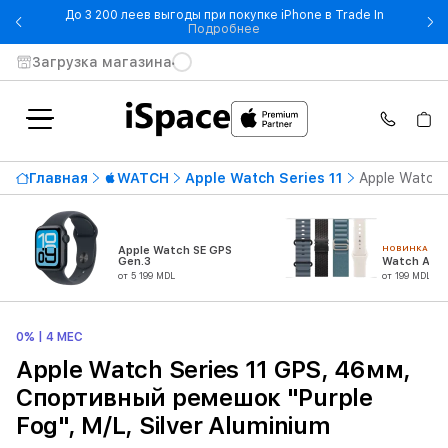
До 3 200 леев выгоды при покупке iPhone в Trade In
- До 3 200 леев выгоды при по
Подробнее
Загрузка магазина
Главная
WATCH
Apple Watch Series 11
Apple Watch 
НОВИНКА
Apple Watch SE GPS
Gen.3
Watch Акс
от 5 199 MDL
от 199 MDL
0% | 4 МЕС
Apple Watch Series 11 GPS, 46мм,
Спортивный ремешок "Purple
Fog", M/L, Silver Aluminium