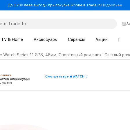
- До
До 3 200 леев выгоды при покупке iPhone в Trade In
Подробнее
З
TV & Home
Аксессуары
Сервисы
Акции
|
e Watch Series 11 GPS, 46мм, Спортивный ремешок "Светлый розо
НОВИНКА
Смотреть все WATCH
Watch Аксессуары
т 199 MDL