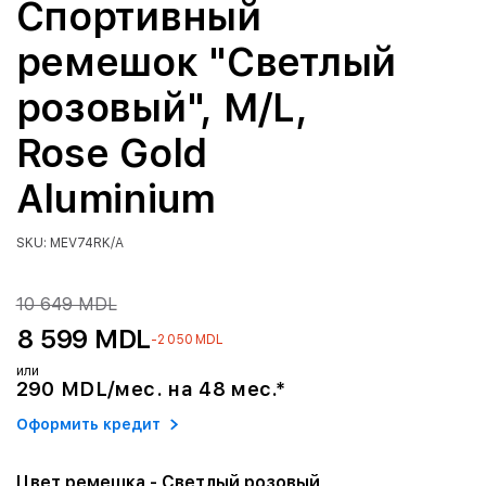
Спортивный
ремешок "Светлый
розовый", M/L,
Rose Gold
Aluminium
SKU: MEV74RK/A
10 649 MDL
8 599 MDL
-2 050 MDL
или
290 MDL/мес. на 48 мес.*
Оформить кредит
Цвет ремешка
- Светлый розовый