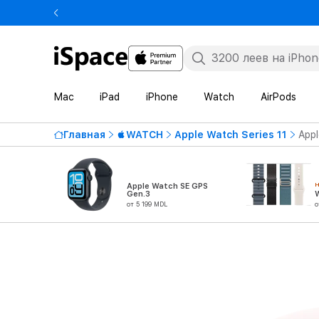
Mac
iPad
iPhone
Watch
AirPods
Главная
WATCH
Apple Watch Series 11
Appl
Apple Watch SE GPS
Gen.3
от 5 199 MDL
о