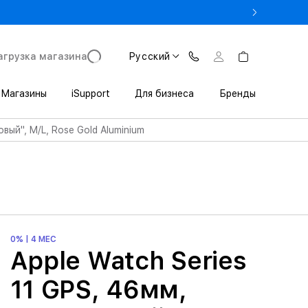
 3 200 леев выгоды при покупке iPhone в Trade In
агрузка магазина
Русский
Магазины
iSupport
Для бизнеса
Бренды
вый", M/L, Rose Gold Aluminium
0% | 4 МЕС
Apple Watch Series
11 GPS, 46мм,