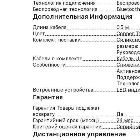
Технология подключения
Беспров
Беспроводная технология
Bluetooth
Дополнительная Информация
Длина кабеля
0.5 м
Цвет
Copper T
Комплект поставки
Силиконо
размера: 
Руководс
Кабели в комплекте
Кабель U
Особенности
Снижени
Активно
Поддержк
Технологи
Встроенные устройства
LED инд
Гарантия
Гарантия Товары подлежат
возврату
Да
Гарантийный срок (месяц)
24 мес.
Критерий оценки гарантии
Серийны
Дистанционное управление