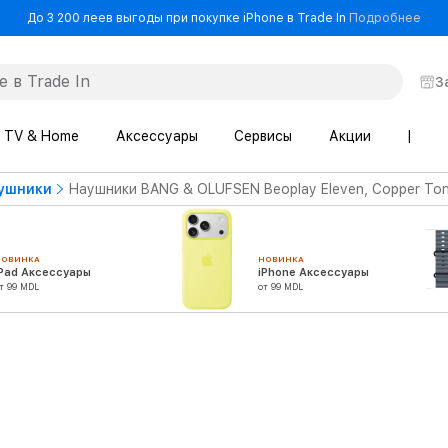
- До
До 3 200 леев выгоды при покупке iPhone в Trade In
Подробнее
З
TV & Home
Аксессуары
Сервисы
Акции
|
ушники
Наушники BANG & OLUFSEN Beoplay Eleven, Copper To
НОВИНКА
НОВИНКА
iPad Аксессуары
iPhone Аксессуары
т 99 MDL
от 99 MDL