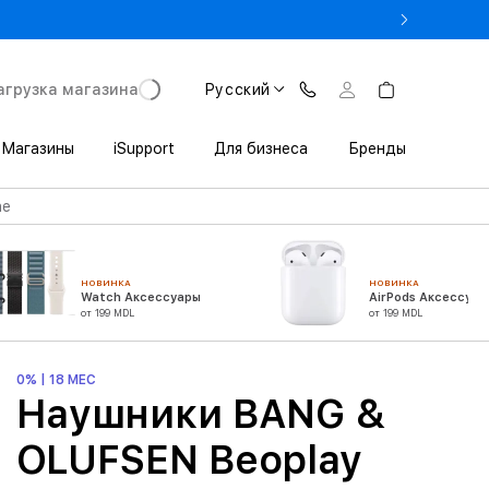
 3 200 леев выгоды при покупке iPhone в Trade In
агрузка магазина
Русский
Магазины
iSupport
Для бизнеса
Бренды
ne
НОВИНКА
НОВИНКА
Watch Аксессуары
AirPods Аксессуар
от 199 MDL
от 199 MDL
0% | 18 МЕС
Наушники BANG &
OLUFSEN Beoplay