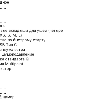
одное
one
вые вкладыши для ушей (четыре
XS, S, M, L)
тво по быстрому старту
SB Тип C
е шума ветра
е шумоподавление
а стандарта Qi
я Multipoint
икатор
й номер