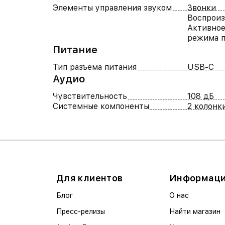
Элементы управления звуком
Звонки
Воспроиз
Активное
режима п
Питание
Тип разъема питания
USB-C
Аудио
Чувствительность
108 дБ
Системные компоненты
2 колонк
Для клиентов
Информац
Блог
О нас
Пресс-релизы
Найти магазин