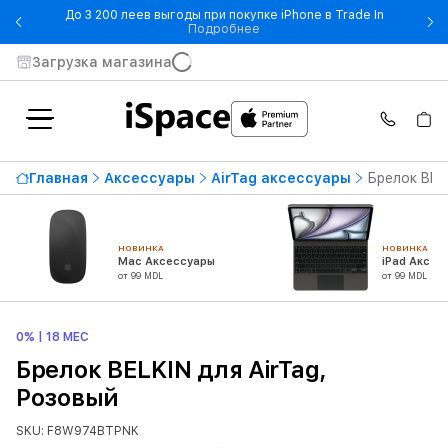
До 3 200 леев выгоды при покупке iPhone в Trade In
- До 3 200 леев выгоды при по
Подробнее
Загрузка магазина
Главная
Аксессуары
AirTag аксессуары
Брелок BELK
НОВИНКА
НОВИНКА
Mac Аксессуары
iPad Аксес
от 99 MDL
от 99 MDL
0% | 18 МЕС
Брелок BELKIN для AirTag,
Розовый
SKU: F8W974BTPNK