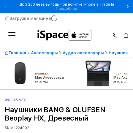
До 3 200 леев выгоды при покупке iPhone в Trade In
- До 3 200 леев выгоды при по
Подробнее
Загрузка магазина
Главная
Аксессуары
Аудио аксессуары
Наушники
НОВИНКА
НОВИНКА
Mac Аксессуары
iPad Аксес
от 99 MDL
от 99 MDL
0% | 18 МЕС
Наушники BANG & OLUFSEN
Beoplay HX, Древесный
SKU: 1224002