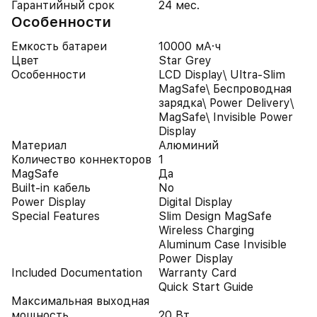
Гарантийный срок
24 мес.
Особенности
Емкость батареи
10000 мА·ч
Цвет
Star Grey
Особенности
LCD Display\ Ultra-Slim
MagSafe\ Беспроводная
зарядка\ Power Delivery\
MagSafe\ Invisible Power
Display
Материал
Алюминий
Количество коннекторов
1
MagSafe
Да
Built-in кабель
No
Power Display
Digital Display
Special Features
Slim Design MagSafe
Wireless Charging
Aluminum Case Invisible
Power Display
Included Documentation
Warranty Card
Quick Start Guide
Максимальная выходная
мощность
20 Вт