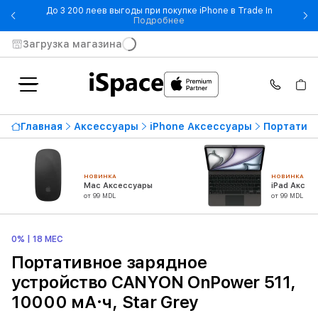
До 3 200 леев выгоды при покупке iPhone в Trade In
- До 3 200 леев выгоды при по
Подробнее
Загрузка магазина
Главная
Аксессуары
iPhone Аксессуары
Портативн
НОВИНКА
НОВИНКА
Mac Аксессуары
iPad Аксес
от 99 MDL
от 99 MDL
0% | 18 МЕС
Портативное зарядное
устройство CANYON OnPower 511,
10000 мА·ч, Star Grey