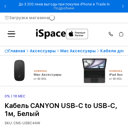
До 3 200 леев выгоды при покупке iPhone в Trade In
- До 3 200 леев выгоды при по
Подробнее
Загрузка магазина
Главная
Аксессуары
Mac Аксессуары
Кабели для 
НОВИНКА
НОВИНКА
Mac Аксессуары
iPad Аксес
от 99 MDL
от 99 MDL
0% | 18 МЕС
Кабель CANYON USB-C to USB-C,
1м, Белый
SKU: CNS-USBC44W