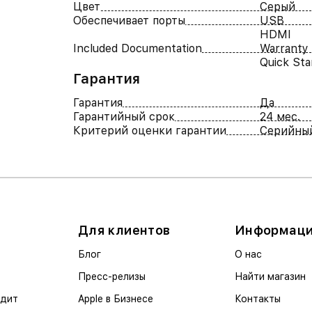
Цвет
Серый
Обеспечивает порты
USB
HDMI
Included Documentation
Warranty
Quick Sta
Гарантия
Гарантия
Да
Гарантийный срок
24 мес.
Критерий оценки гарантии
Серийны
Для клиентов
Информац
Блог
О нас
Пресс-релизы
Найти магазин
едит
Apple в Бизнесе
Контакты