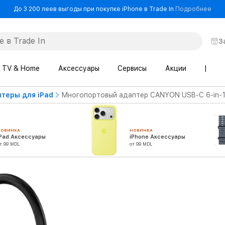
- До
До 3 200 леев выгоды при покупке iPhone в Trade In
Подробнее
З
TV & Home
Аксессуары
Сервисы
Акции
|
теры для iPad
Многопортовый адаптер CANYON USB-C 6-in-1
НОВИНКА
НОВИНКА
iPad Аксессуары
iPhone Аксессуары
т 99 MDL
от 99 MDL