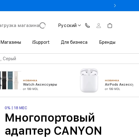
 3 200 леев выгоды при покупке iPhone в Trade In
агрузка магазина
Русский
Магазины
iSupport
Для бизнеса
Бренды
, Серый
НОВИНКА
НОВИНКА
Watch Аксессуары
AirPods Аксессуар
от 199 MDL
от 199 MDL
0% | 18 МЕС
Многопортовый
адаптер CANYON