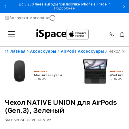
До 3 200 леев выгоды при покупке iPhone в Trade In
- До 3 200 леев выгоды при по
Подробнее
Загрузка магазина
Главная
Аксессуары
AirPods Аксессуары
Чехол NAT
НОВИНКА
НОВИНКА
Mac Аксессуары
iPad Аксес
от 99 MDL
от 99 MDL
Чехол NATIVE UNION для AirPods
(Gen.3), Зеленый
SKU: APCSE-CRVE-GRN-V2