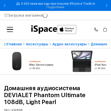
До 3 200 леев выгоды при покупке iPhone в Trade In
- До 3 200 леев выгоды при по
Подробнее
Загрузка магазина
Главная
Аксессуары
Аудио аксессуары
Домашние
НОВИНКА
НОВИНКА
Mac Аксессуары
iPad Аксес
от 99 MDL
от 99 MDL
Домашняя аудиосистема
DEVIALET Phantom Ultimate
108dB, Light Pearl
SKU: KW898