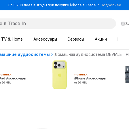
- До
До 3 200 леев выгоды при покупке iPhone в Trade In
Подробнее
З
TV & Home
Аксессуары
Сервисы
Акции
|
машние аудиосистемы
Домашняя аудиосистема DEVIALET Ph
НОВИНКА
НОВИНКА
iPad Аксессуары
iPhone Аксессуары
т 99 MDL
от 99 MDL