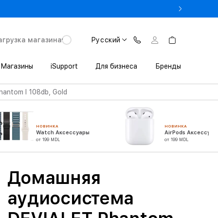
 3 200 леев выгоды при покупке iPhone в Trade In
агрузка магазина
Русский
Магазины
iSupport
Для бизнеса
Бренды
antom I 108db, Gold
НОВИНКА
НОВИНКА
Watch Аксессуары
AirPods Аксессуар
от 199 MDL
от 199 MDL
Домашняя
аудиосистема