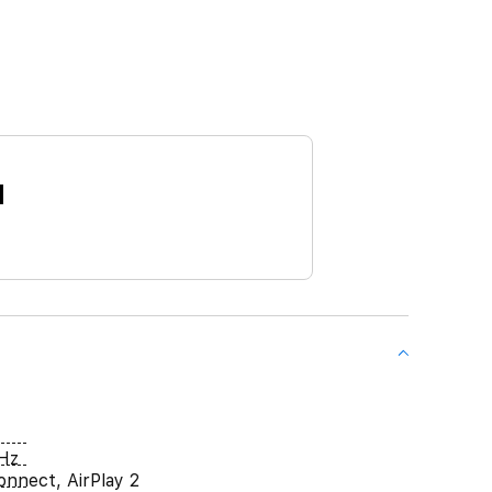
ы
Hz
onnect, AirPlay 2