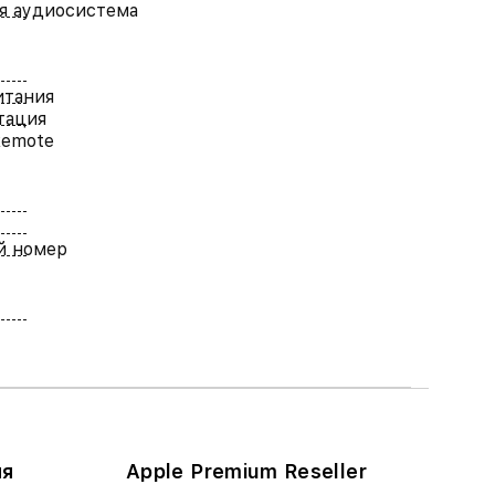
я аудиосистема
итания
тация
Remote
й номер
ия
Apple Premium Reseller