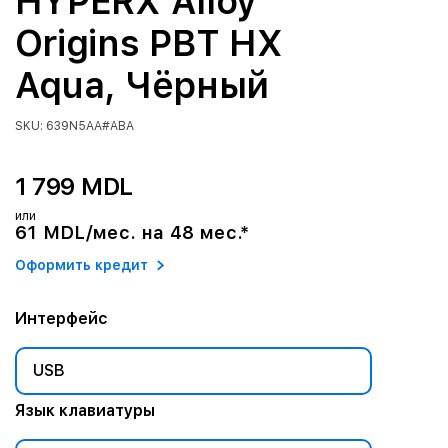
HYPERX Alloy
Origins PBT HX
Aqua, Чёрный
SKU: 639N5AA#ABA
1 799 MDL
или
61 MDL/мес. на 48 мес.*
Оформить кредит
Интерфейс
USB
Язык клавиатуры