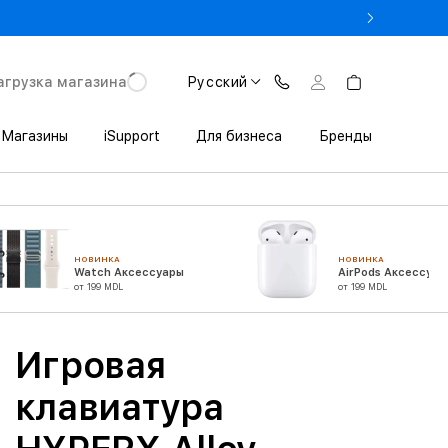
 3 200 леев выгоды при покупке iPhone в Trade In
агрузка магазина
Русский
Магазины
iSupport
Для бизнеса
Бренды
НОВИНКА
НОВИНКА
Watch Аксессуары
AirPods Аксессуар
от 199 MDL
от 199 MDL
Игровая
клавиатура