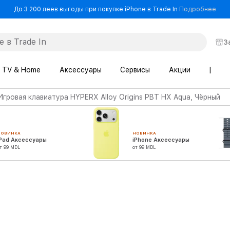
- До
До 3 200 леев выгоды при покупке iPhone в Trade In
Подробнее
З
TV & Home
Аксессуары
Сервисы
Акции
|
Игровая клавиатура HYPERX Alloy Origins PBT HX Aqua, Чёрный
НОВИНКА
НОВИНКА
iPad Аксессуары
iPhone Аксессуары
т 99 MDL
от 99 MDL