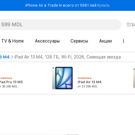
- iPhone Air в
iPhone Air в Trade In всего от 5661 лей
Купить
З
TV & Home
Аксессуары
Сервисы
Акции
|
13 M4
iPad Air 13 M4, 128 ГБ, Wi-Fi, 2026, Сияющая звезда
НОВИНКА
НОВИНКА
Pad Pro 13 M5
iPad Air 13 M4
т 36 299 MDL
от 23 299 MDL