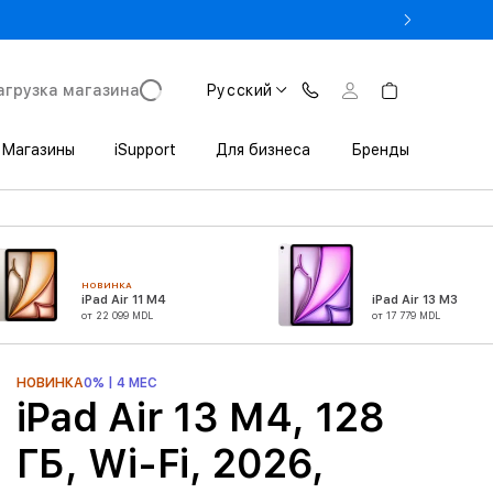
 Trade In всего от 5661 лей
агрузка магазина
Русский
Магазины
iSupport
Для бизнеса
Бренды
НОВИНКА
iPad Air 11 M4
iPad Air 13 M3
от 22 099 MDL
от 17 779 MDL
НОВИНКА
0% | 4 МЕС
iPad Air 13 M4, 128
ГБ, Wi-Fi, 2026,