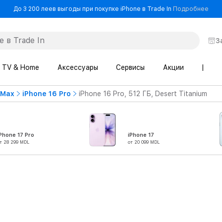
- До
До 3 200 леев выгоды при покупке iPhone в Trade In
Подробнее
З
TV & Home
Аксессуары
Сервисы
Акции
|
 Max
iPhone 16 Pro
iPhone 16 Pro, 512 ГБ, Desert Titanium
Phone 17 Pro
iPhone 17
т 28 299 MDL
от 20 099 MDL