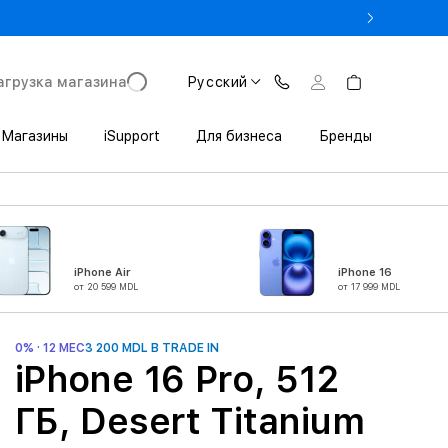
 3 200 леев выгоды при покупке iPhone в Trade In
агрузка магазина
Русский
Магазины
iSupport
Для бизнеса
Бренды
iPhone Air
iPhone 16
от 20 599 MDL
от 17 999 MDL
0% · 12 МЕС
3 200 MDL В TRADE IN
iPhone 16 Pro, 512
ГБ, Desert Titanium