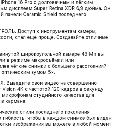
one 16 Pro с долговечным и лёгким
ым дисплеем Super Retina XDR 6,9 дюйма. Он
й панели Ceramic Shield последнего
ЛЬ. Доступ к инструментам камеры,
кости, стал ещё проще. Создавайте отличные
инутой широкоугольной камере 48 Мп вы
ли в режиме макросъёмки или
лее чёткие снимки с большего расстояния?
 оптическим зумом 5×.
Выведите свои видео на совершенно
Vision 4K с частотой 120 кадров в секунду
же микрофонам студийного качества для
 в кармане.
еские стили последнего поколения
 гибкость, чтобы в каждом снимке был виден
ботки изображения вы можете в любой момент